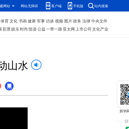
建网站
网站无障碍
客户端
手机版
站内搜索
体育
文化
书画
健康
军事
访谈
视频
图片
政务
法律
中央文件
展
彩票
娱乐
时尚
悦读
公益
一带一路
亚太网
上市公司
文化产业
跃动山水