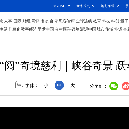
ENGLISH
新华报刊
地方频道
承
政
人事
国际
财经
网评
港澳
台湾
思客智库
全球连线
教育
科技
科创
量子
生活
信息化
数字经济
学术中国
乡村振兴
银龄
溯源中国
城市
旅游
能源
会
“阅”奇境慈利｜峡谷奇景 
字体：
小
中
大
分享到：