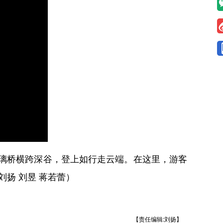
璃桥横跨深谷，登上如行走云端。在这里，游客
扬 刘昱 蒋若蕾）
【责任编辑:刘扬】