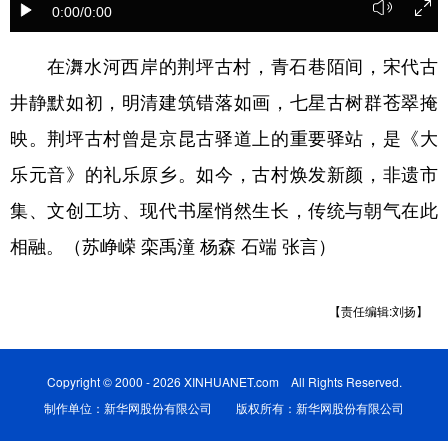
0:00
/0:00
学术中国
乡村振兴
银龄
溯源中国
在㵲水河西岸的荆坪古村，青石巷陌间，宋代古
城市
旅游
能源
会展
井静默如初，明清建筑错落如画，七星古树群苍翠掩
彩票
娱乐
时尚
悦读
映。荆坪古村曾是京昆古驿道上的重要驿站，是《大
公益
一带一路
亚太网
上市公司
乐元音》的礼乐原乡。如今，古村焕发新颜，非遗市
集、文创工坊、现代书屋悄然生长，传统与朝气在此
文化产业
相融。（苏峥嵘 栾禹潼 杨森 石端 张言）
地方频道
【责任编辑:刘扬】
北京
天津
河北
山西
辽宁
吉林
上海
江苏
Copyright © 2000 - 2026 XINHUANET.com All Rights Reserved.
制作单位：新华网股份有限公司 版权所有：新华网股份有限公司
浙江
安徽
福建
江西