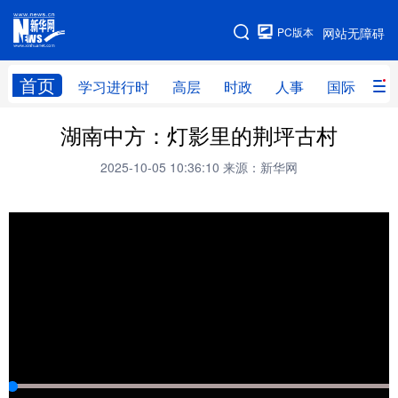
手机版
PC版本
网站无障碍
网站地图
首页
学习进行时
高层
时政
人事
国际
财
湖南中方：灯影里的荆坪古村
学习进行时
高层
时政
人事
2025-10-05 10:36:10
来源：新华网
国际
财经
网评
港澳
台湾
思客智库
全球连线
教育
科技
科创
量子
体育
文化
书画
健康
军事
访谈
视频
图片
政务
法律
中央文件
金融
汽车
食品
人居
信息化
数字经济