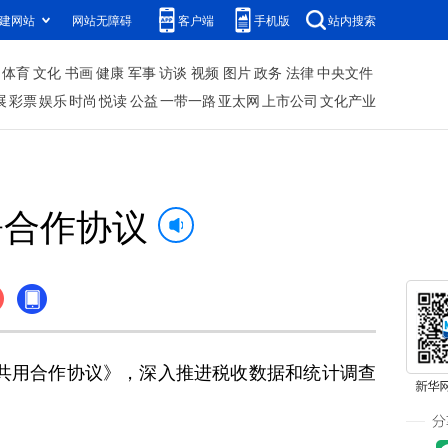
建网站
网站无障碍
客户端
手机版
站内搜索
体育
文化
书画
健康
军事
访谈
视频
图片
政务
法律
中央文件
展
彩票
娱乐
时尚
悦读
公益
一带一路
亚太网
上市公司
文化产业
署合作协议
共用合作协议》，深入推进税收数据和统计调查