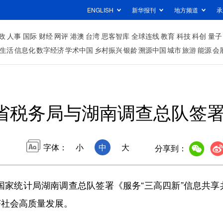
ENGLISH
新华报刊
地方频道
承
政
人事
国际
财经
网评
港澳
台湾
思客智库
全球连线
教育
科技
科创
量子
生活
信息化
数字经济
学术中国
乡村振兴
银龄
溯源中国
城市
旅游
能源
会
省税务局与湖南调查总队签
字体：
小
中
大
分享到：
国家统计局湖南调查总队签署《服务“三高四新”信息共享
济社会高质量发展。