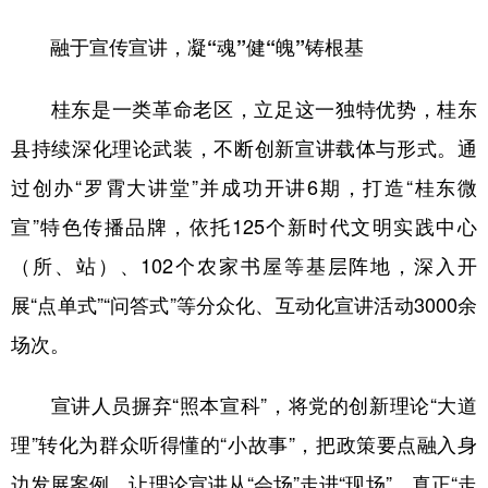
学术中国
乡村振兴
银龄
溯源中国
融于宣传宣讲，凝“魂”健“魄”铸根基
城市
旅游
能源
会展
桂东是一类革命老区，立足这一独特优势，桂东
彩票
娱乐
时尚
悦读
县持续深化理论武装，不断创新宣讲载体与形式。通
公益
一带一路
亚太网
上市公司
过创办“罗霄大讲堂”并成功开讲6期，打造“桂东微
宣”特色传播品牌，依托125个新时代文明实践中心
文化产业
（所、站）、102个农家书屋等基层阵地，深入开
展“点单式”“问答式”等分众化、互动化宣讲活动3000余
地方频道
场次。
北京
天津
河北
山西
宣讲人员摒弃“照本宣科”，将党的创新理论“大道
辽宁
吉林
上海
江苏
理”转化为群众听得懂的“小故事”，把政策要点融入身
浙江
安徽
福建
江西
边发展案例，让理论宣讲从“会场”走进“现场”，真正“走