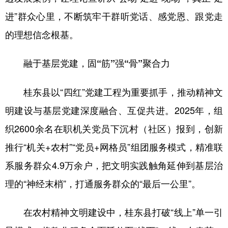
山东
河南
湖北
湖南
进”群众心里，不断筑牢干群听党话、感党恩、跟党走
广东
广西
海南
重庆
的理想信念根基。
四川
贵州
云南
西藏
融于基层党建，固“筋”强“骨”聚合力
陕西
甘肃
青海
宁夏
新疆
内蒙古
黑龙江
桂东县以“四红”党建工程为重要抓手，推动精神文
明建设与基层党建深度融合、互促共进。2025年，组
多语种频道
织2600余名在职机关党员下沉村（社区）报到，创新
推行“机关+农村”“党员+网格员”组团服务模式，精准联
English
Español
Français
عربى
系服务群众4.9万余户，把文明实践触角延伸到基层治
Русский язык
日本語
한국어
理的“神经末梢”，打通服务群众的“最后一公里”。
Deutsch
Português
在农村精神文明建设中，桂东县打破“线上”单一引