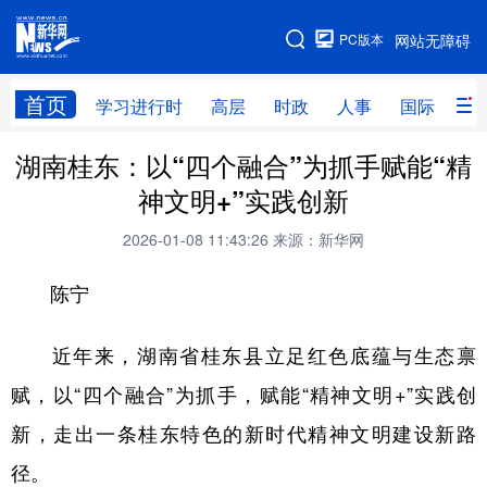
手机版
PC版本
网站无障碍
网站地图
首页
学习进行时
高层
时政
人事
国际
财
湖南桂东：以“四个融合”为抓手赋能“精
学习进行时
高层
时政
人事
神文明+”实践创新
国际
财经
网评
港澳
2026-01-08 11:43:26
来源：新华网
台湾
思客智库
全球连线
教育
陈宁
科技
科创
量子
体育
文化
书画
健康
军事
近年来，湖南省桂东县立足红色底蕴与生态禀
赋，以“四个融合”为抓手，赋能“精神文明+”实践创
访谈
视频
图片
政务
新，走出一条桂东特色的新时代精神文明建设新路
法律
中央文件
金融
汽车
径。
食品
人居
信息化
数字经济