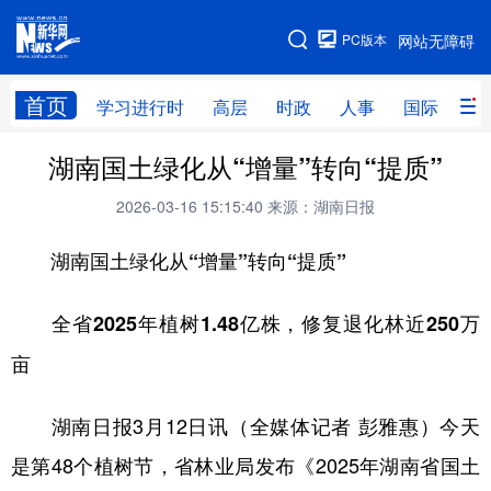
手机版
PC版本
网站无障碍
网站地图
首页
学习进行时
高层
时政
人事
国际
财
湖南国土绿化从“增量”转向“提质”
学习进行时
高层
时政
人事
2026-03-16 15:15:40
来源：湖南日报
国际
财经
网评
港澳
湖南国土绿化从“增量”转向“提质”
台湾
思客智库
全球连线
教育
科技
科创
量子
体育
全省2025年植树1.48亿株，修复退化林近250万
文化
书画
健康
军事
亩
访谈
视频
图片
政务
湖南日报3月12日讯（全媒体记者 彭雅惠）今天
法律
中央文件
金融
汽车
是第48个植树节，省林业局发布《2025年湖南省国土
食品
人居
信息化
数字经济