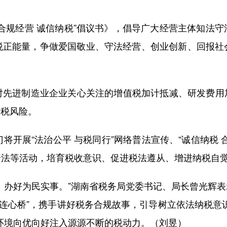
规经营 诚信纳税”倡议书》，倡导广大经营主体知法守
税正能量，争做爱国敬业、守法经营、创业创新、回报社
进制造业企业关心关注的增值税加计抵减、研发费用加
涉税风险。
开展“法治公平 与税同行”网络普法宣传、“诚信纳税 
普法等活动，培育税收意识、促进税法遵从、增进纳税自
好为民实事。”湖南省税务局党委书记、局长曾光辉表示
“连心桥”，携手讲好税务合规故事，引导树立依法纳税意
环境向优向好注入源源不断的税动力。（刘昱）