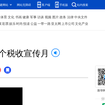
建网站
网站无障碍
客户端
手机版
站内搜索
体育
文化
书画
健康
军事
访谈
视频
图片
政务
法律
中央文件
展
彩票
娱乐
时尚
悦读
公益
一带一路
亚太网
上市公司
文化产业
5个税收宣传月