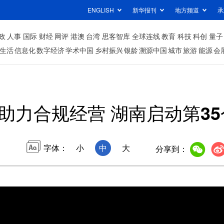
ENGLISH
新华报刊
地方频道
承
政
人事
国际
财经
网评
港澳
台湾
思客智库
全球连线
教育
科技
科创
量子
生活
信息化
数字经济
学术中国
乡村振兴
银龄
溯源中国
城市
旅游
能源
会
助力合规经营 湖南启动第3
字体：
小
中
大
分享到：