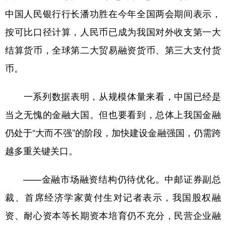
山东
河南
湖北
湖南
中国人民银行行长潘功胜在今年全国两会期间表示，
广东
广西
海南
重庆
按可比口径计算，人民币已成为我国对外收支第一大
四川
贵州
云南
西藏
结算货币，全球第二大贸易融资货币、第三大支付货
币。
陕西
甘肃
青海
宁夏
新疆
内蒙古
黑龙江
一系列数据表明，从规模体量来看，中国已经是
当之无愧的金融大国。但也要看到，总体上我国金融
多语种频道
仍处于“大而不强”的阶段，加快建设金融强国，仍需跨
越多重关键关口。
English
Español
Français
عربى
Русский язык
日本語
한국어
——金融市场融资结构仍待优化。中邮证券副总
Deutsch
Português
裁、首席经济学家黄付生对记者表示，我国股权融
资、耐心资本等长期资本培育仍不充分，民营企业融