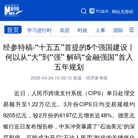
手机版
PC版本
网站无障碍
网站地图
首页
学习进行时
高层
时政
人事
国际
财
经参特稿·“十五五”首提的5个强国建设丨
学习进行时
高层
时政
人事
何以从“大”到“强” 解码“金融强国”首入
国际
财经
网评
港澳
五年规划
台湾
思客智库
全球连线
教育
2026-04-24 10:39:12
来源：经济参考报
科技
科创
量子
体育
近日，人民币跨境支付系统（CIPS）单日处理交
文化
书画
健康
军事
易额升至1.22万亿元。3月份CIPS日均交易规模约
访谈
视频
图片
政务
9205亿元，较2月份的6197亿元增长近48%。德意志
法律
中央文件
金融
汽车
银行近日发布报告称，中东冲突暴露了“石油美元”的深
层裂痕，可能成为开启“石油人民币”时代的关键催化
食品
人居
信息化
数字经济