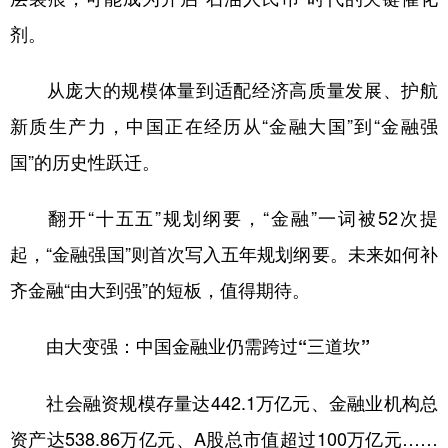
剂。
学术中国
乡村振兴
银龄
溯源中国
城市
旅游
能源
会展
从庞大的规模体量到适配经济高质量发展、护航
新质生产力，中国正在经历从“金融大国”到“金融强
彩票
娱乐
时尚
悦读
国”的历史性跃迁。
公益
一带一路
亚太网
上市公司
文化产业
翻开“十五五”规划纲要，“金融”一词被52次提
起，“金融强国”则首次写入五年规划纲要。未来如何补
地方频道
齐金融“由大到强”的短板，值得期待。
北京
天津
河北
山西
由大变强：中国金融业仍需跨过“三道坎”
辽宁
吉林
上海
江苏
社会融资规模存量达442.1万亿元、金融业机构总
浙江
安徽
福建
江西
资产达538.86万亿元、A股总市值超过100万亿元……