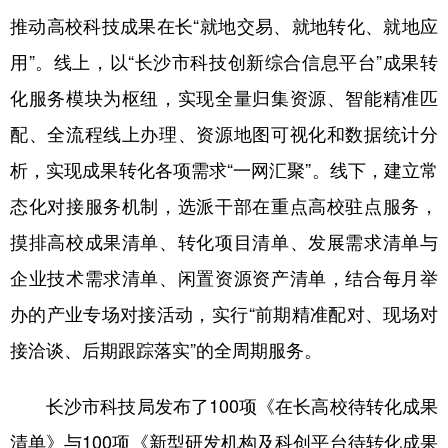
推动高校科技成果在长“就地交易、就地转化、就地应
学术中国
乡村振兴
银龄
溯源中国
用”。线上，以“长沙市科技创新综合信息平台”成果转
城市
旅游
能源
会展
化服务模块为枢纽，实现全量归集资源、智能精准匹
彩票
娱乐
时尚
悦读
配、全流程线上办理、资源地图可视化和数据统计分
公益
一带一路
亚太网
上市公司
析，实现成果转化各项需求“一网汇聚”。线下，建立常
态化对接服务机制，选派干部在重点高校驻点服务，
文化产业
摸排高校成果清单、转化项目清单、发展需求清单与
企业技术需求清单、闲置资源资产清单，结合每月举
地方频道
办的产业专场对接活动，实行“前期精准配对、现场对
北京
天津
河北
山西
接洽谈、后期跟踪落实”的全周期服务。
辽宁
吉林
上海
江苏
长沙市科技局发布了100项《在长高校待转化成果
浙江
安徽
福建
江西
清单》与100项《新型研发机构及科创平台待转化成果