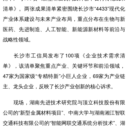
山东
河南
湖北
湖南
清单》。两张成果清单紧密围绕长沙市“4433”现代化
广东
广西
海南
重庆
产业体系建设与未来产业布局，重点分布在生物与新
四川
贵州
云南
西藏
医药、先进制造、人工智能、新能源新材料等前沿与
陕西
甘肃
青海
宁夏
战略性领域。
新疆
内蒙古
黑龙江
长沙市工信局发布了100项《企业技术需求清
单》，该清单聚焦重点产业、关键环节和前沿领域，
多语种频道
47家为国家级“专精特新”小巨人企业，69家为产业链
English
Español
Français
عربى
主、龙头企业，反映了长沙产业创新的核心诉求。
Русский язык
日本語
한국어
现场，湖南先进技术研究院与顶立科技股份有限
Deutsch
Português
公司的“新型金属材料项目”、中南大学与湖南湘江智联
交通科技有限公司的“智能网联交通系统分析技术”、湖