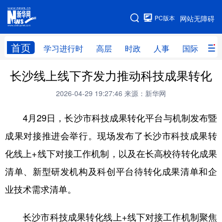
手机版
PC版本
网站无障碍
网站地图
首页
学习进行时
高层
时政
人事
国际
财
长沙线上线下齐发力推动科技成果转化
学习进行时
高层
时政
人事
2026-04-29 19:27:46
来源：新华网
国际
财经
网评
港澳
4月29日，长沙市科技成果转化平台与机制发布暨
台湾
思客智库
全球连线
教育
成果对接推进会举行。现场发布了长沙市科技成果转
科技
科创
量子
体育
化线上+线下对接工作机制，以及在长高校待转化成果
文化
书画
健康
军事
清单、新型研发机构及科创平台待转化成果清单和企
访谈
视频
图片
政务
业技术需求清单。
法律
中央文件
金融
汽车
长沙市科技成果转化线上+线下对接工作机制聚焦
食品
人居
信息化
数字经济