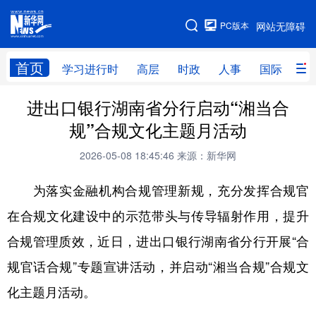
手机版
PC版本
网站无障碍
网站地图
首页
学习进行时
高层
时政
人事
国际
财
进出口银行湖南省分行启动“湘当合
学习进行时
高层
时政
人事
规”合规文化主题月活动
国际
财经
网评
港澳
2026-05-08 18:45:46
来源：新华网
台湾
思客智库
全球连线
教育
为落实金融机构合规管理新规，充分发挥合规官
科技
科创
量子
体育
在合规文化建设中的示范带头与传导辐射作用，提升
文化
书画
健康
军事
合规管理质效，近日，进出口银行湖南省分行开展“合
访谈
视频
图片
政务
规官话合规”专题宣讲活动，并启动“湘当合规”合规文
法律
中央文件
金融
汽车
化主题月活动。
食品
人居
信息化
数字经济