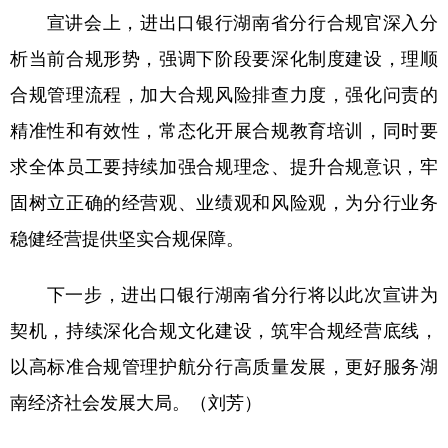
宣讲会上，进出口银行湖南省分行合规官深入分
学术中国
乡村振兴
银龄
溯源中国
析当前合规形势，强调下阶段要深化制度建设，理顺
城市
旅游
能源
会展
合规管理流程，加大合规风险排查力度，强化问责的
彩票
娱乐
时尚
悦读
精准性和有效性，常态化开展合规教育培训，同时要
求全体员工要持续加强合规理念、提升合规意识，牢
公益
一带一路
亚太网
上市公司
固树立正确的经营观、业绩观和风险观，为分行业务
文化产业
稳健经营提供坚实合规保障。
地方频道
下一步，进出口银行湖南省分行将以此次宣讲为
契机，持续深化合规文化建设，筑牢合规经营底线，
北京
天津
河北
山西
以高标准合规管理护航分行高质量发展，更好服务湖
辽宁
吉林
上海
江苏
南经济社会发展大局。（刘芳）
浙江
安徽
福建
江西