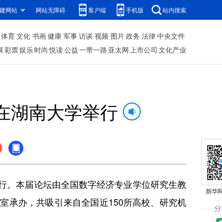
建网站
网站无障碍
客户端
手机版
站内搜索
体育
文化
书画
健康
军事
访谈
视频
图片
政务
法律
中央文件
展
彩票
娱乐
时尚
悦读
公益
一带一路
亚太网
上市公司
文化产业
在湖南大学举行
行。本届论坛由全国数字经济专业学位研究生教
室承办，共吸引来自全国近150所高校、研究机