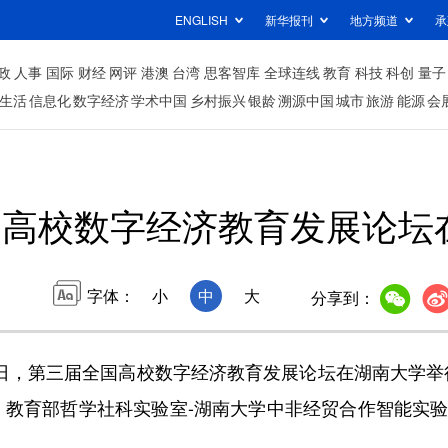
ENGLISH
新华报刊
地方频道
承
政
人事
国际
财经
网评
港澳
台湾
思客智库
全球连线
教育
科技
科创
量子
生活
信息化
数字经济
学术中国
乡村振兴
银龄
溯源中国
城市
旅游
能源
会
国高校数字经济教育发展论坛
字体：
小
中
大
分享到：
0日，第三届全国高校数字经济教育发展论坛在湖南大学举
教育部哲学社科实验室-湖南大学中非经贸合作智能实验