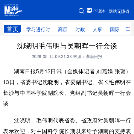
手机版
PC版本
网站无障碍
网站地图
首页
学习进行时
高层
时政
人事
国际
财
沈晓明毛伟明与吴朝晖一行会谈
学习进行时
高层
时政
人事
2026-05-14 09:21:38
来源：湖南日报
国际
财经
网评
港澳
湖南日报5月13日讯（全媒体记者 刘燕娟 张璐）
台湾
思客智库
全球连线
教育
13日，省委书记沈晓明，省委副书记、省长毛伟明在
科技
科创
量子
体育
长沙与中国科学院副院长、党组副书记吴朝晖一行会
文化
书画
健康
军事
谈。
访谈
视频
图片
政务
沈晓明、毛伟明代表省委、省政府对吴朝晖一行
法律
中央文件
金融
汽车
表示欢迎，对中国科学院长期以来给予湖南的支持表
食品
人居
信息化
数字经济