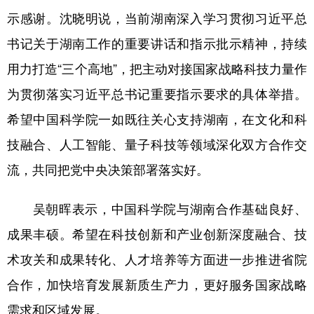
示感谢。沈晓明说，当前湖南深入学习贯彻习近平总
学术中国
乡村振兴
银龄
溯源中国
书记关于湖南工作的重要讲话和指示批示精神，持续
城市
旅游
能源
会展
用力打造“三个高地”，把主动对接国家战略科技力量作
彩票
娱乐
时尚
悦读
为贯彻落实习近平总书记重要指示要求的具体举措。
公益
一带一路
亚太网
上市公司
希望中国科学院一如既往关心支持湖南，在文化和科
技融合、人工智能、量子科技等领域深化双方合作交
文化产业
流，共同把党中央决策部署落实好。
地方频道
吴朝晖表示，中国科学院与湖南合作基础良好、
北京
天津
河北
山西
成果丰硕。希望在科技创新和产业创新深度融合、技
术攻关和成果转化、人才培养等方面进一步推进省院
辽宁
吉林
上海
江苏
合作，加快培育发展新质生产力，更好服务国家战略
浙江
安徽
福建
江西
需求和区域发展。