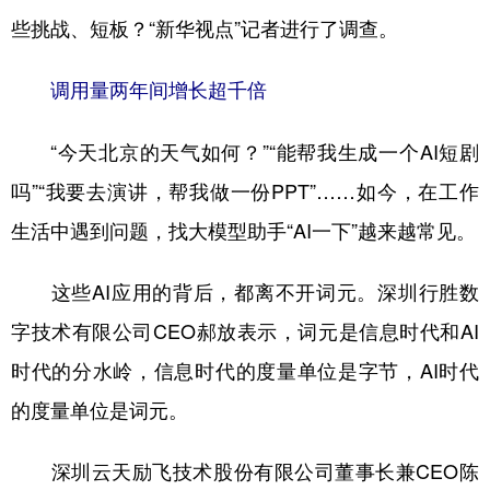
些挑战、短板？“新华视点”记者进行了调查。
学术中国
乡村振兴
银龄
溯源中国
调用量两年间增长超千倍
城市
旅游
能源
会展
彩票
娱乐
时尚
悦读
“今天北京的天气如何？”“能帮我生成一个AI短剧
公益
一带一路
亚太网
上市公司
吗”“我要去演讲，帮我做一份PPT”……如今，在工作
生活中遇到问题，找大模型助手“AI一下”越来越常见。
文化产业
这些AI应用的背后，都离不开词元。深圳行胜数
地方频道
字技术有限公司CEO郝放表示，词元是信息时代和AI
北京
天津
河北
山西
时代的分水岭，信息时代的度量单位是字节，AI时代
辽宁
吉林
上海
江苏
的度量单位是词元。
浙江
安徽
福建
江西
深圳云天励飞技术股份有限公司董事长兼CEO陈