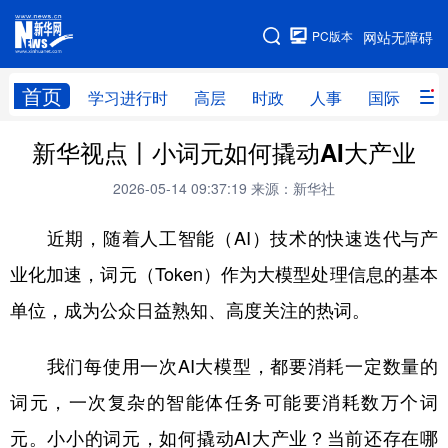
手机版
PC版本
网站无障碍
网站地图
首页
学习进行时
高层
时政
人事
国际
财
新华视点丨小词元如何撬动AI大产业
学习进行时
高层
时政
人事
2026-05-14 09:37:19
来源：新华社
国际
财经
网评
港澳
近期，随着人工智能（AI）技术的快速迭代与产
台湾
思客智库
全球连线
教育
业化加速，词元（Token）作为大模型处理信息的基本
科技
科创
量子
体育
单位，成为公众日益熟知、高度关注的热词。
文化
书画
健康
军事
访谈
视频
图片
政务
我们每使用一次AI大模型，都要消耗一定数量的
词元，一次复杂的智能体任务可能要消耗数万个词
法律
中央文件
金融
汽车
元。小小的词元，如何撬动AI大产业？当前还存在哪
食品
人居
信息化
数字经济