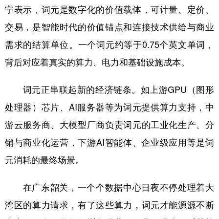
山东
河南
湖北
湖南
宁表示，词元是数字化的价值载体，可计量、定价、
广东
广西
海南
重庆
交易，是智能时代的价值锚点和连接技术供给与商业
需求的结算单位。一个词元约等于0.75个英文单词，
四川
贵州
云南
西藏
背后对应着真实的算力、电力和基础设施成本。
陕西
甘肃
青海
宁夏
新疆
内蒙古
黑龙江
词元正串联起新的经济链条。如上游GPU（图形
处理器）芯片、AI服务器等为词元提供算力支持，中
多语种频道
游云服务商、大模型厂商负责词元的工业化生产、分
销与商业化运营，下游AI智能体、企业级应用等是词
English
Español
Français
عربى
元消耗的最终场景。
Русский язык
日本語
한국어
在广东韶关，一个个数据中心日夜不停处理着大
Deutsch
Português
湾区的算力请求，有了这些算力，词元才能源源不断