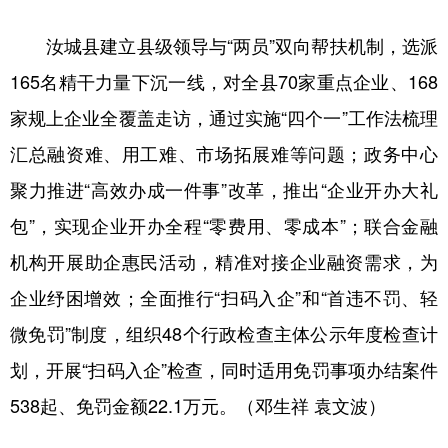
山东
河南
湖北
湖南
汝城县建立县级领导与“两员”双向帮扶机制，选派
广东
广西
海南
重庆
165名精干力量下沉一线，对全县70家重点企业、168
四川
贵州
云南
西藏
家规上企业全覆盖走访，通过实施“四个一”工作法梳理
陕西
甘肃
青海
宁夏
汇总融资难、用工难、市场拓展难等问题；政务中心
新疆
内蒙古
黑龙江
聚力推进“高效办成一件事”改革，推出“企业开办大礼
包”，实现企业开办全程“零费用、零成本”；联合金融
多语种频道
机构开展助企惠民活动，精准对接企业融资需求，为
企业纾困增效；全面推行“扫码入企”和“首违不罚、轻
English
Español
Français
عربى
微免罚”制度，组织48个行政检查主体公示年度检查计
Русский язык
日本語
한국어
划，开展“扫码入企”检查，同时适用免罚事项办结案件
Deutsch
Português
538起、免罚金额22.1万元。（邓生祥 袁文波）