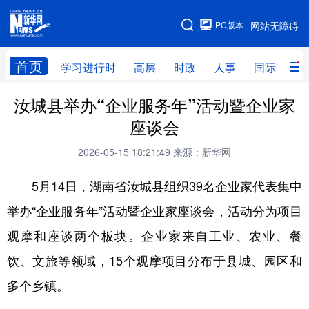
手机版
PC版本
网站无障碍
网站地图
首页
学习进行时
高层
时政
人事
国际
财
汝城县举办“企业服务年”活动暨企业家
学习进行时
高层
时政
人事
座谈会
国际
财经
网评
港澳
2026-05-15 18:21:49
来源：新华网
台湾
思客智库
全球连线
教育
5月14日，湖南省汝城县组织39名企业家代表集中
科技
科创
量子
体育
举办“企业服务年”活动暨企业家座谈会，活动分为项目
文化
书画
健康
军事
观摩和座谈两个板块。企业家来自工业、农业、餐
访谈
视频
图片
政务
饮、文旅等领域，15个观摩项目分布于县城、园区和
法律
中央文件
金融
汽车
多个乡镇。
食品
人居
信息化
数字经济