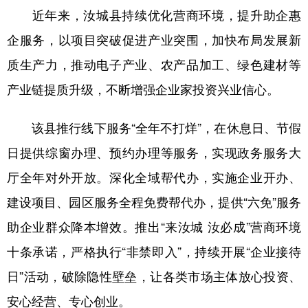
近年来，汝城县持续优化营商环境，提升助企惠
学术中国
乡村振兴
银龄
溯源中国
企服务，以项目突破促进产业突围，加快布局发展新
城市
旅游
能源
会展
质生产力，推动电子产业、农产品加工、绿色建材等
彩票
娱乐
时尚
悦读
产业链提质升级，不断增强企业家投资兴业信心。
公益
一带一路
亚太网
上市公司
该县推行线下服务“全年不打烊”，在休息日、节假
文化产业
日提供综窗办理、预约办理等服务，实现政务服务大
厅全年对外开放。深化全域帮代办，实施企业开办、
地方频道
建设项目、园区服务全程免费帮代办，提供“六免”服务
助企业群众降本增效。推出“来汝城 汝必成”营商环境
北京
天津
河北
山西
十条承诺，严格执行“非禁即入”，持续开展“企业接待
辽宁
吉林
上海
江苏
日”活动，破除隐性壁垒，让各类市场主体放心投资、
浙江
安徽
福建
江西
安心经营、专心创业。