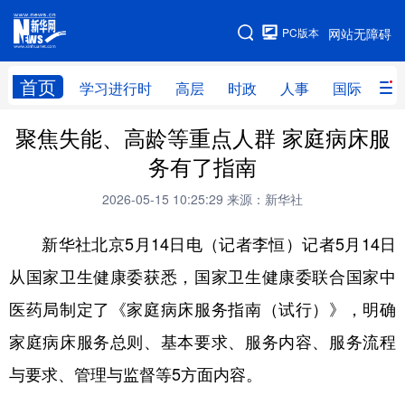
手机版
PC版本
网站无障碍
网站地图
首页
学习进行时
高层
时政
人事
国际
财
聚焦失能、高龄等重点人群 家庭病床服
学习进行时
高层
时政
人事
务有了指南
国际
财经
网评
港澳
2026-05-15 10:25:29
来源：新华社
台湾
思客智库
全球连线
教育
新华社北京5月14日电（记者李恒）记者5月14日
科技
科创
量子
体育
从国家卫生健康委获悉，国家卫生健康委联合国家中
文化
书画
健康
军事
医药局制定了《家庭病床服务指南（试行）》，明确
访谈
视频
图片
政务
家庭病床服务总则、基本要求、服务内容、服务流程
法律
中央文件
金融
汽车
与要求、管理与监督等5方面内容。
食品
人居
信息化
数字经济