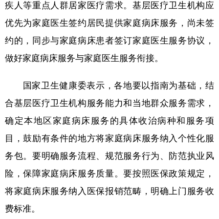
疾人等重点人群居家医疗需求。基层医疗卫生机构应
山东
河南
湖北
湖南
优先为家庭医生签约居民提供家庭病床服务，尚未签
广东
广西
海南
重庆
约的，同步与家庭病床患者签订家庭医生服务协议，
四川
贵州
云南
西藏
做好家庭病床服务与家庭医生服务衔接。
陕西
甘肃
青海
宁夏
国家卫生健康委表示，各地要以指南为基础，结
新疆
内蒙古
黑龙江
合基层医疗卫生机构服务能力和当地群众服务需求，
确定本地区家庭病床服务的具体收治病种和服务项
多语种频道
目，鼓励有条件的地方将家庭病床服务纳入个性化服
English
Español
Français
عربى
务包。要明确服务流程、规范服务行为、防范执业风
Русский язык
日本語
한국어
险，保障家庭病床服务质量。要按照医保政策规定，
Deutsch
Português
将家庭病床服务纳入医保报销范畴，明确上门服务收
费标准。