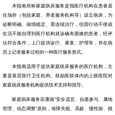
本指南所称家庭病床服务是指医疗机构在患者居
学术中国
乡村振兴
银龄
溯源中国
住场所（包括家庭、养老服务机构等）设立病床，为
城市
旅游
能源
会展
诊断明确、病情稳定、需连续治疗，但因行动不便或
彩票
娱乐
时尚
悦读
生活不能自理到医疗机构就诊确有困难的患者，经评
估符合条件，上门提供诊疗、康复、护理等，并在病
公益
一带一路
亚太网
上市公司
历上记录服务过程的一种医疗服务形式。
文化产业
本指南适用于提供家庭病床服务的医疗机构，主
地方频道
要是基层医疗卫生机构。鼓励医联体内的上级医院对
家庭病床服务机构提供技术支持和指导。
北京
天津
河北
山西
辽宁
吉林
上海
江苏
家庭病床服务应遵循“安全适宜、自愿参与、属地
浙江
安徽
福建
江西
管理、动态调整”原则，保障失能、高龄、慢性病、残