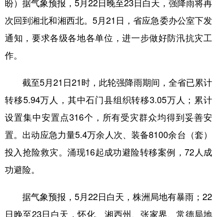
盼）据气象预报，5月22日晚至23日白天，强降雨将再
次回到湘北和湘西北。5月21日，省应急委办公室下发
学术中国
乡村振兴
银龄
溯源中国
通知，要求各级各地各单位，进一步做好防汛抗灾工
城市
旅游
能源
会展
作。
彩票
娱乐
时尚
悦读
公益
一带一路
亚太网
上市公司
截至5月21日21时，此轮强降雨期间，全省已累计
转移5.94万人，其中石门县组织转移3.05万人；累计
文化产业
设置集中安置点316个，所有受灾群众均得到妥善安
置。出动应急力量5.4万余人次、装备8100余台（套）
地方频道
投入抢险救灾。涌现16起成功避险转移案例，72人成
北京
天津
河北
山西
功避险。
辽宁
吉林
上海
江苏
据气象预报，5月22日白天，株洲局地有暴雨；22
浙江
安徽
福建
江西
日晚至23日白天，怀化、湘西州、张家界、常德局地