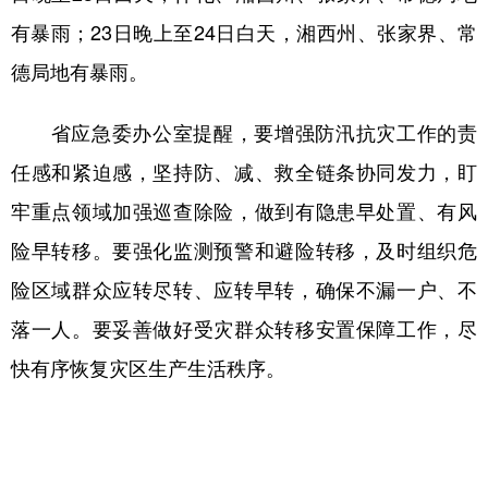
山东
河南
湖北
湖南
有暴雨；23日晚上至24日白天，湘西州、张家界、常
广东
广西
海南
重庆
德局地有暴雨。
四川
贵州
云南
西藏
省应急委办公室提醒，要增强防汛抗灾工作的责
陕西
甘肃
青海
宁夏
任感和紧迫感，坚持防、减、救全链条协同发力，盯
新疆
内蒙古
黑龙江
牢重点领域加强巡查除险，做到有隐患早处置、有风
险早转移。要强化监测预警和避险转移，及时组织危
多语种频道
险区域群众应转尽转、应转早转，确保不漏一户、不
English
Español
Français
عربى
落一人。要妥善做好受灾群众转移安置保障工作，尽
快有序恢复灾区生产生活秩序。
Русский язык
日本語
한국어
Deutsch
Português