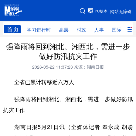
手机版
PC版本
网站无障碍
网站地图
首页
学习进行时
高层
时政
人事
国际
财
强降雨将回到湘北、湘西北，需进一步
学习进行时
高层
时政
人事
做好防汛抗灾工作
国际
财经
网评
港澳
2026-05-22 11:37:23
来源：湖南日报
台湾
思客智库
全球连线
教育
全省已累计转移近六万人
科技
科创
量子
体育
文化
书画
健康
军事
强降雨将回到湘北、湘西北，需进一步做好防汛
抗灾工作
访谈
视频
图片
政务
法律
中央文件
金融
汽车
湖南日报5月21日讯（全媒体记者 奉永成 胡盼
食品
人居
信息化
数字经济