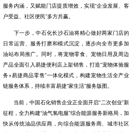
山东
河南
湖北
湖南
服务内涵，又赋能门店提质增效，实现“企业发展、客
广东
广西
海南
重庆
户受益、社区便民”多方共赢。
四川
贵州
云南
西藏
下一步，中石化长沙石油将精心做好两家门店的
陕西
甘肃
青海
宁夏
日常运营、服务打磨和模式沉淀，逐步向全市更多加
新疆
内蒙古
黑龙江
油站布局推广。同时，将宠物零食、宠物日用及周边
产品全面引入易捷便利店上架销售，打造“宠物体验服
多语种频道
务+易捷商品零售”一体化模式，构建宠物生活全产业
链服务体系，持续丰富易捷“家生活”服务版图。
English
Español
Français
عربى
Русский язык
日本語
한국어
当前，中国石化销售企业正全面开启“二次创业”新
征程，全力构建“油气氢电服”综合能源服务新格局，加
Deutsch
Português
快从传统油品供应商，向综合能源服务商、城市社区