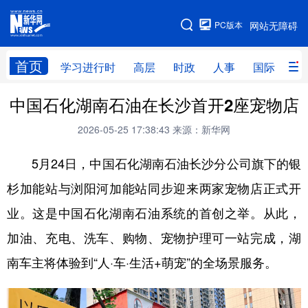
手机版
PC版本
网站无障碍
网站地图
首页
学习进行时
高层
时政
人事
国际
财
中国石化湖南石油在长沙首开2座宠物店
学习进行时
高层
时政
人事
2026-05-25 17:38:43
来源：新华网
国际
财经
网评
港澳
5月24日，中国石化湖南石油长沙分公司旗下的银
台湾
思客智库
全球连线
教育
杉加能站与浏阳河加能站同步迎来两家宠物店正式开
科技
科创
量子
体育
业。这是中国石化湖南石油系统的首创之举。从此，
文化
书画
健康
军事
加油、充电、洗车、购物、宠物护理可一站完成，湖
访谈
视频
图片
政务
南车主将体验到“人·车·生活+萌宠”的全场景服务。
法律
中央文件
金融
汽车
食品
人居
信息化
数字经济