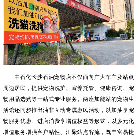
学术中国
乡村振兴
银龄
溯源中国
城市
旅游
能源
会展
彩票
娱乐
时尚
悦读
公益
一带一路
亚太网
上市公司
文化产业
中石化长沙石油宠物店不仅面向广大车主及站点
地方频道
周边居民，提供宠物洗护、寄养托管、健康咨询、宠
物用品选购等一站式专业服务。两座加能站的宠物生
北京
天津
河北
山西
活馆还同步推出油非互动专属惠民活动，以加油享宠
辽宁
吉林
上海
江苏
物服务优惠、进店消费享增值权益等形式，以多元化
浙江
安徽
福建
江西
增值服务增强客户粘性、汇聚站点客流，既丰富易捷