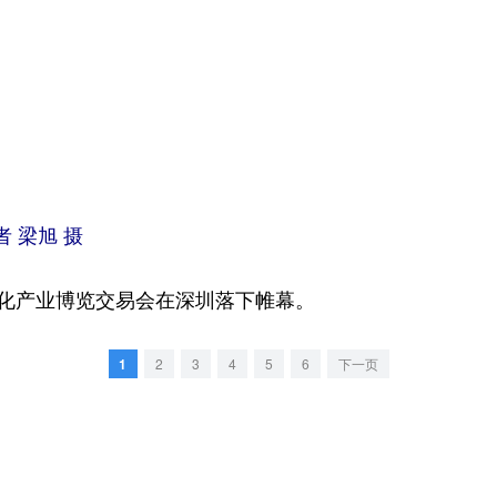
 梁旭 摄
化产业博览交易会在深圳落下帷幕。
1
2
3
4
5
6
下一页