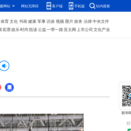
建网站
网站无障碍
客户端
手机版
站内搜索
体育
文化
书画
健康
军事
访谈
视频
图片
政务
法律
中央文件
展
彩票
娱乐
时尚
悦读
公益
一带一路
亚太网
上市公司
文化产业