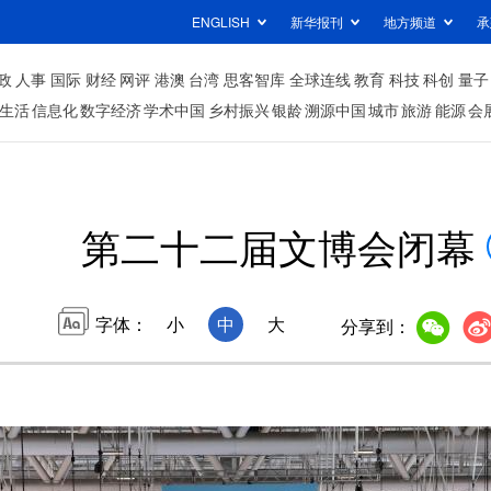
ENGLISH
新华报刊
地方频道
承
政
人事
国际
财经
网评
港澳
台湾
思客智库
全球连线
教育
科技
科创
量子
生活
信息化
数字经济
学术中国
乡村振兴
银龄
溯源中国
城市
旅游
能源
会
第二十二届文博会闭幕
字体：
小
中
大
分享到：