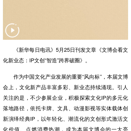
山东
河南
湖北
湖南
广东
广西
海南
重庆
四川
贵州
云南
西藏
陕西
甘肃
青海
宁夏
《新华每日电讯》5月25日刊发文章《文博会看文
新疆
内蒙古
黑龙江
化新业态：IP文创“智造”跨界破圈》。
多语种频道
作为中国文化产业发展的重要“风向标”，本届文博
会上，文化新产品丰富多彩、新业态持续涌现。引人
English
Español
Français
عربى
关注的是，不少参展企业，积极探索文化IP的多元化
Русский язык
日本語
한국어
落地路径，依托卡牌、文具、动漫影视等实体载体创
Deutsch
Português
新演绎经典IP，以年轻化、潮流化的文创形式激活文
化价值、点燃消费热潮，成为本届文博会的一大亮