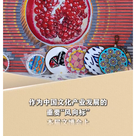
学术中国
乡村振兴
银龄
溯源中国
城市
旅游
能源
会展
彩票
娱乐
时尚
悦读
公益
一带一路
亚太网
上市公司
文化产业
地方频道
北京
天津
河北
山西
辽宁
吉林
上海
江苏
浙江
安徽
福建
江西