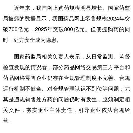
近年来，我国网上购药规模明显增长。国家药监
学术中国
乡村振兴
银龄
溯源中国
局披露的数据显示，我国药品网上零售规模2024年突
城市
旅游
能源
会展
破700亿元，2025年突破800亿元。但便捷购药的同
彩票
娱乐
时尚
悦读
时，处方安全成为隐患。
公益
一带一路
亚太网
上市公司
国家药监局相关负责人表示，从日常监测、监督
文化产业
检查发现的情况看，部分药品网络交易第三方平台和
药品网络零售企业仍存在合规管理制度不完善、合规
地方频道
运行机制不健全、对合规管理认识不到位等问题，尤
北京
天津
河北
山西
其是违规销售处方药的问题仍时有发生，亟须制定相
关文件，夯实企业主体责任，引导企业依法合规经
辽宁
吉林
上海
江苏
营。
浙江
安徽
福建
江西