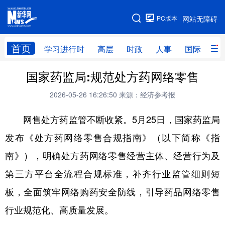
手机版
PC版本
网站无障碍
网站地图
首页
学习进行时
高层
时政
人事
国际
财
国家药监局:规范处方药网络零售
学习进行时
高层
时政
人事
2026-05-26 16:26:50
来源：经济参考报
国际
财经
网评
港澳
网售处方药监管不断收紧。5月25日，国家药监局
台湾
思客智库
全球连线
教育
发布《处方药网络零售合规指南》（以下简称《指
科技
科创
量子
体育
南》），明确处方药网络零售经营主体、经营行为及
文化
书画
健康
军事
第三方平台全流程合规标准，补齐行业监管细则短
访谈
视频
图片
政务
板，全面筑牢网络购药安全防线，引导药品网络零售
法律
中央文件
金融
汽车
行业规范化、高质量发展。
食品
人居
信息化
数字经济