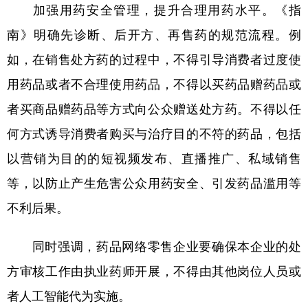
山东
河南
湖北
湖南
加强用药安全管理，提升合理用药水平。《指
南》明确先诊断、后开方、再售药的规范流程。例
广东
广西
海南
重庆
如，在销售处方药的过程中，不得引导消费者过度使
四川
贵州
云南
西藏
用药品或者不合理使用药品，不得以买药品赠药品或
陕西
甘肃
青海
宁夏
者买商品赠药品等方式向公众赠送处方药。不得以任
新疆
内蒙古
黑龙江
何方式诱导消费者购买与治疗目的不符的药品，包括
以营销为目的的短视频发布、直播推广、私域销售
多语种频道
等，以防止产生危害公众用药安全、引发药品滥用等
English
Español
Français
عربى
不利后果。
Русский язык
日本語
한국어
同时强调，药品网络零售企业要确保本企业的处
Deutsch
Português
方审核工作由执业药师开展，不得由其他岗位人员或
者人工智能代为实施。