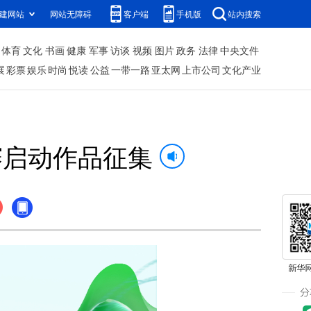
建网站
网站无障碍
客户端
手机版
站内搜索
体育
文化
书画
健康
军事
访谈
视频
图片
政务
法律
中央文件
展
彩票
娱乐
时尚
悦读
公益
一带一路
亚太网
上市公司
文化产业
赛启动作品征集