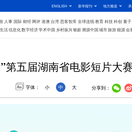
ENGLISH
新华报刊
地方频道
承
政
人事
国际
财经
网评
港澳
台湾
思客智库
全球连线
教育
科技
科创
量子
生活
信息化
数字经济
学术中国
乡村振兴
银龄
溯源中国
城市
旅游
能源
会
湘”第五届湖南省电影短片大
字体：
小
中
大
分享到：