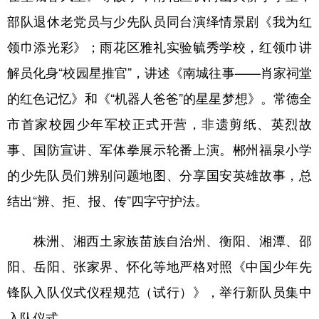
山东
河南
湖北
湖南
部队退休老党员与少先队员同台演绎情景剧《我为红
广东
广西
海南
重庆
领巾添光彩》；雨花区雅礼实验毓秀学校，红领巾讲
四川
贵州
云南
西藏
解员化身“校园星推官”，讲述《南城往事——肖家祠堂
陕西
甘肃
青海
宁夏
的红色记忆》和《“机器人爸爸”的星星梦想》。常德全
市首家校园少年军校正式开营，非遗剪纸、英烈故
新疆
内蒙古
黑龙江
事、国防宣讲、军体拳展示轮番上演。郴州福泉小学
的少先队员们辨别问题地图、分享国安英雄故事，总
多语种频道
结出“辨、拒、报、传”四字守护法。
English
Español
Français
عربى
株洲、湘西土家族苗族自治州、衡阳、湘潭、邵
Русский язык
日本語
한국어
阳、岳阳、张家界、怀化等地严格对照《中国少年先
Deutsch
Português
锋队入队仪式仪程规范（试行）》，举行新队员集中
入队仪式。