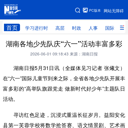
手机版
PC版本
网站无障碍
网站地图
首页
学习进行时
高层
时政
人事
国际
财
湖南各地少先队庆“六一”活动丰富多彩
学习进行时
高层
时政
人事
2026-06-01 09:18:43
来源：湖南日报
国际
财经
网评
港澳
湖南日报5月31日讯（全媒体见习记者 张爔文）
台湾
思客智库
全球连线
教育
在“六一”国际儿童节到来之际，全省各地少先队开展丰
科技
科创
量子
体育
富多彩的“高举队旗跟党走 做新时代好少年”主题队日
文化
书画
健康
军事
活动。
访谈
视频
图片
政务
寻访红色足迹，沉浸式重温长征岁月。益阳安化
法律
中央文件
金融
汽车
县第一芙蓉学校将数学抢答赛、语文情景剧、艺术画
食品
人居
信息化
数字经济