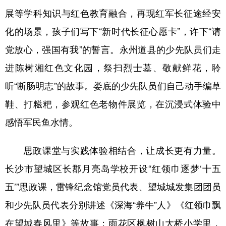
展等学科知识与红色教育融合，再现红军长征途经安
学术中国
乡村振兴
银龄
溯源中国
化的场景，孩子们写下“新时代长征心愿卡”，许下“请
城市
旅游
能源
会展
党放心，强国有我”的誓言。永州道县的少先队员们走
彩票
娱乐
时尚
悦读
进陈树湘红色文化园，祭扫烈士墓、敬献鲜花，聆
公益
一带一路
亚太网
上市公司
听“断肠明志”的故事。娄底的少先队员们自己动手编草
鞋、打糍粑，参观红色老物件展览，在沉浸式体验中
文化产业
感悟军民鱼水情。
地方频道
思政课堂与实践体验相结合，让成长更有力量。
北京
天津
河北
山西
长沙市望城区长郡月亮岛学校开设“红领巾逐梦‘十五
五’”思政课，雷锋纪念馆党员代表、望城城发集团团员
辽宁
吉林
上海
江苏
和少先队员代表分别讲述《深海“养牛”人》《红领巾飘
浙江
安徽
福建
江西
在望城春风里》等故事；雨花区枫树山大桥小学里，