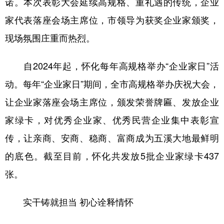
诺。本次表彰大会延续高规格、重礼遇的传统，企业
山东
河南
湖北
湖南
家代表落座会场主席位，市领导为获奖企业家颁奖，
广东
广西
海南
重庆
现场氛围庄重而热烈。
四川
贵州
云南
西藏
自2024年起，怀化每年高规格举办“企业家日”活
陕西
甘肃
青海
宁夏
动。每年“企业家日”期间，全市高规格举办庆祝大会，
新疆
内蒙古
黑龙江
让企业家落座会场主席位，颁发荣誉牌匾、发放企业
家绿卡，对优秀企业家、优秀民营企业集中表彰宣
多语种频道
传，让亲商、安商、稳商、富商成为五溪大地最鲜明
English
Español
Français
عربى
的底色。截至目前，怀化共发放5批企业家绿卡437
Русский язык
日本語
한국어
张。
Deutsch
Português
实干铸就担当 初心诠释情怀