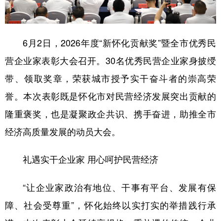
学术中国
乡村振兴
银龄
溯源中国
城市
旅游
能源
会展
6月2日，2026年度“新怀化贡献奖”暨全市优秀民
营企业家表彰大会召开。30名优秀民营企业家身披绶
彩票
娱乐
时尚
悦读
带、领取奖章，荣获城市授予实干奋斗者的崇高荣
公益
一带一路
亚太网
上市公司
誉。本次表彰既是怀化市对民营经济发展突出贡献的
文化产业
隆重褒奖，也是凝聚政企共识、携手奋进，助推全市
经济高质量发展的动员大会。
地方频道
礼遇实干企业家 用心呵护民营经济
北京
天津
河北
山西
辽宁
吉林
上海
江苏
“让企业家政治有地位、干事有平台、发展有保
障、社会受尊重”，怀化始终以实打实的举措践行承
浙江
安徽
福建
江西