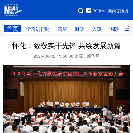
手机版
PC版本
网站无障碍
网站地图
首页
学习进行时
高层
时政
人事
国际
财
怀化：致敬实干先锋 共绘发展新篇
学习进行时
高层
时政
人事
2026-06-02 15:50:38
来源：新华网
国际
财经
网评
港澳
台湾
思客智库
全球连线
教育
科技
科创
量子
体育
文化
书画
健康
军事
访谈
视频
图片
政务
法律
中央文件
金融
汽车
食品
人居
信息化
数字经济