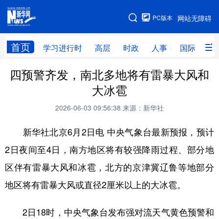
手机版
PC版本
网站无障碍
网站地图
首页
学习进行时
高层
时政
人事
国际
财
四预警齐发，南北多地将有雷暴大风和
学习进行时
高层
时政
人事
大冰雹
国际
财经
网评
港澳
2026-06-03 09:56:38
来源：新华社
台湾
思客智库
全球连线
教育
新华社北京6月2日电 中央气象台最新预报，预计
科技
科创
量子
体育
2日夜间至4日，南方地区将有较强降雨过程、部分地
文化
书画
健康
军事
区伴有雷暴大风和冰雹，北方的京津冀辽鲁等地部分
访谈
视频
图片
政务
地区将有雷暴大风或直径2厘米以上的大冰雹。
法律
中央文件
金融
汽车
2日18时，中央气象台发布强对流天气黄色预警和
食品
人居
信息化
数字经济