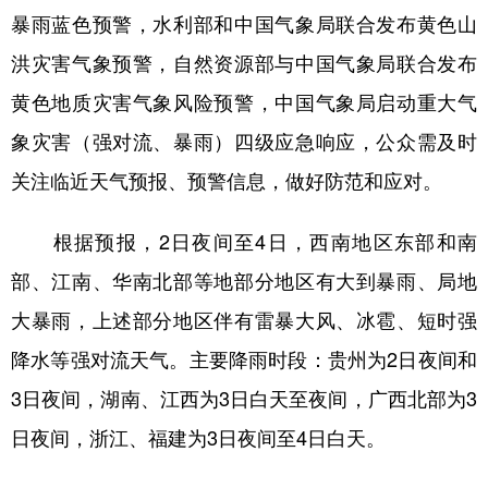
暴雨蓝色预警，水利部和中国气象局联合发布黄色山
学术中国
乡村振兴
银龄
溯源中国
洪灾害气象预警，自然资源部与中国气象局联合发布
城市
旅游
能源
会展
黄色地质灾害气象风险预警，中国气象局启动重大气
彩票
娱乐
时尚
悦读
象灾害（强对流、暴雨）四级应急响应，公众需及时
关注临近天气预报、预警信息，做好防范和应对。
公益
一带一路
亚太网
上市公司
文化产业
根据预报，2日夜间至4日，西南地区东部和南
部、江南、华南北部等地部分地区有大到暴雨、局地
地方频道
大暴雨，上述部分地区伴有雷暴大风、冰雹、短时强
降水等强对流天气。主要降雨时段：贵州为2日夜间和
北京
天津
河北
山西
3日夜间，湖南、江西为3日白天至夜间，广西北部为3
辽宁
吉林
上海
江苏
日夜间，浙江、福建为3日夜间至4日白天。
浙江
安徽
福建
江西