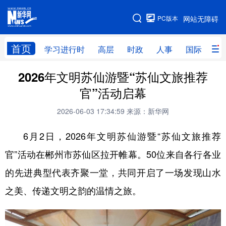
手机版
PC版本
网站无障碍
网站地图
首页
学习进行时
高层
时政
人事
国际
财
2026年文明苏仙游暨“苏仙文旅推荐
学习进行时
高层
时政
人事
官”活动启幕
国际
财经
网评
港澳
2026-06-03 17:34:59
来源：新华网
台湾
思客智库
全球连线
教育
6月2日，2026年文明苏仙游暨“苏仙文旅推荐
科技
科创
量子
体育
官”活动在郴州市苏仙区拉开帷幕。50位来自各行各业
文化
书画
健康
军事
的先进典型代表齐聚一堂，共同开启了一场发现山水
访谈
视频
图片
政务
之美、传递文明之韵的温情之旅。
法律
中央文件
金融
汽车
食品
人居
信息化
数字经济