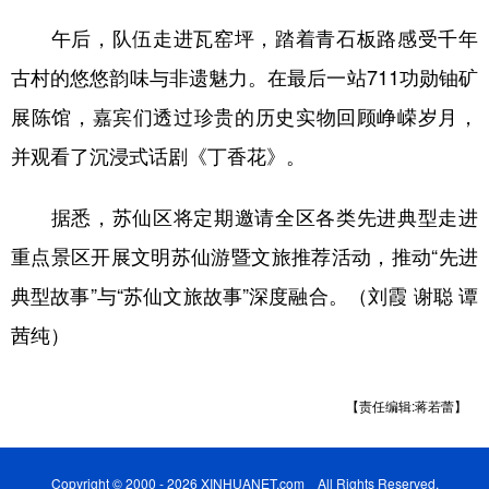
山东
河南
湖北
湖南
午后，队伍走进瓦窑坪，踏着青石板路感受千年
广东
广西
海南
重庆
古村的悠悠韵味与非遗魅力。在最后一站711功勋铀矿
四川
贵州
云南
西藏
展陈馆，嘉宾们透过珍贵的历史实物回顾峥嵘岁月，
陕西
甘肃
青海
宁夏
并观看了沉浸式话剧《丁香花》。
新疆
内蒙古
黑龙江
据悉，苏仙区将定期邀请全区各类先进典型走进
重点景区开展文明苏仙游暨文旅推荐活动，推动“先进
多语种频道
典型故事”与“苏仙文旅故事”深度融合。（刘霞 谢聪 谭
English
Español
Français
عربى
茜纯）
Русский язык
日本語
한국어
【责任编辑:蒋若蕾】
Deutsch
Português
Copyright © 2000 - 2026 XINHUANET.com All Rights Reserved.