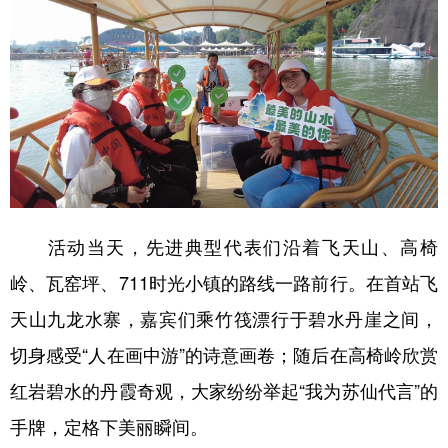
学术中国
乡村振兴
银龄
溯源中国
城市
旅游
能源
会展
彩票
娱乐
时尚
悦读
公益
一带一路
亚太网
上市公司
文化产业
活动当天，先进典型代表们沿着飞天山、高椅
岭、瓦窑坪、711时光小镇的路线一路前行。在首站飞
地方频道
天山九龙水寨，嘉宾们乘竹筏漂行于碧水丹崖之间，
北京
天津
河北
山西
切身感受“人在画中游”的诗意画卷；随后在高椅岭欣赏
辽宁
吉林
上海
江苏
红岩碧水的丹霞奇观，大家纷纷举起“我为苏仙代言”的
浙江
安徽
福建
江西
手牌，定格下美丽瞬间。