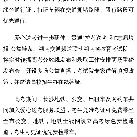
山东
河南
湖北
湖南
绿色通行证，持证车辆在交通拥堵路段、限行路段可
广东
广西
海南
重庆
优先通行。
四川
贵州
云南
西藏
爱心送考进一步延伸，贯通“护考送考”和“志愿填
陕西
甘肃
青海
宁夏
报”公益链条。湖南交通频道联动湖南省教育考试院，
新疆
内蒙古
黑龙江
将实时转播高考分数线发布和录取工作安排两场重磅
发布会；开设多场公益直播，考试院专家详解填报政
多语种频道
策，并邀请高校招生办在线答疑。
English
Español
Français
عربى
高考期间，长沙地铁、公交、出租车及网约车共
Русский язык
日本語
한국어
同加入爱心送考服务联盟，考生凭准考证可免费乘坐
Deutsch
Português
全市公交、地铁，地铁全线网设立高考绿色安检通
道，考生可凭证优先安检乘车。