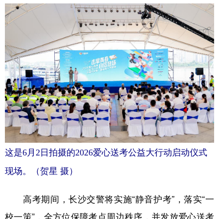
学术中国
乡村振兴
银龄
溯源中国
城市
旅游
能源
会展
彩票
娱乐
时尚
悦读
公益
一带一路
亚太网
上市公司
文化产业
地方频道
这是6月2日拍摄的2026爱心送考公益大行动启动仪式
北京
天津
河北
山西
现场。（贺星 摄）
辽宁
吉林
上海
江苏
高考期间，长沙交警将实施“静音护考”，落实“一
浙江
安徽
福建
江西
校一策”，全方位保障考点周边秩序，并发放爱心送考