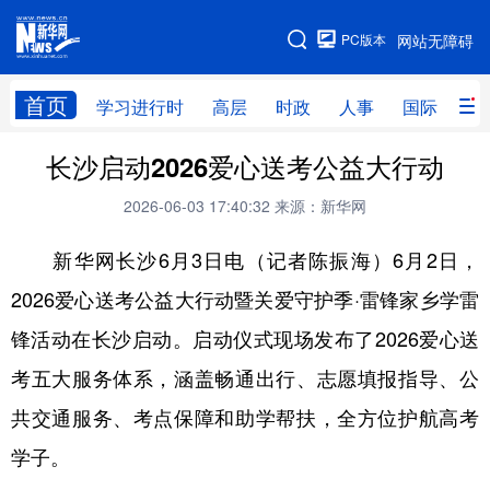
手机版
PC版本
网站无障碍
网站地图
首页
学习进行时
高层
时政
人事
国际
财
长沙启动2026爱心送考公益大行动
学习进行时
高层
时政
人事
2026-06-03 17:40:32
来源：新华网
国际
财经
网评
港澳
新华网长沙6月3日电（记者陈振海）6月2日，
台湾
思客智库
全球连线
教育
2026爱心送考公益大行动暨关爱守护季·雷锋家乡学雷
科技
科创
量子
体育
锋活动在长沙启动。启动仪式现场发布了2026爱心送
文化
书画
健康
军事
考五大服务体系，涵盖畅通出行、志愿填报指导、公
访谈
视频
图片
政务
共交通服务、考点保障和助学帮扶，全方位护航高考
法律
中央文件
金融
汽车
学子。
食品
人居
信息化
数字经济