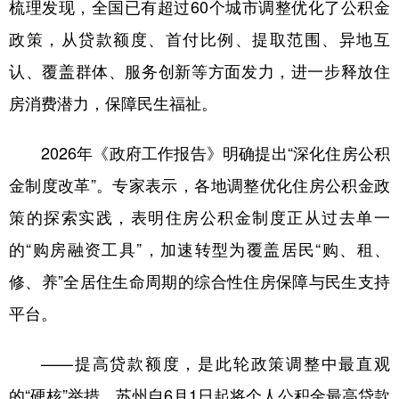
梳理发现，全国已有超过60个城市调整优化了公积金
学术中国
乡村振兴
银龄
溯源中国
政策，从贷款额度、首付比例、提取范围、异地互
认、覆盖群体、服务创新等方面发力，进一步释放住
城市
旅游
能源
会展
房消费潜力，保障民生福祉。
彩票
娱乐
时尚
悦读
公益
一带一路
亚太网
上市公司
2026年《政府工作报告》明确提出“深化住房公积
金制度改革”。专家表示，各地调整优化住房公积金政
文化产业
策的探索实践，表明住房公积金制度正从过去单一
的“购房融资工具”，加速转型为覆盖居民“购、租、
地方频道
修、养”全居住生命周期的综合性住房保障与民生支持
北京
天津
河北
山西
平台。
辽宁
吉林
上海
江苏
——提高贷款额度，是此轮政策调整中最直观
浙江
安徽
福建
江西
的“硬核”举措。苏州自6月1日起将个人公积金最高贷款