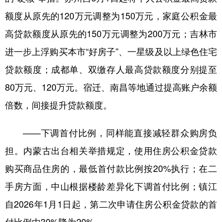
山东
河南
湖北
湖南
额度从原先的120万元调整为150万元，家庭公积金最
广东
广西
海南
重庆
高贷款额度从原先的150万元调整为200万元；吉林市
四川
贵州
云南
西藏
进一步上浮购买本市“好房子”、一星级及以上绿色住宅
陕西
甘肃
青海
宁夏
贷款额度；成都单、双缴存人最高贷款额度分别提至
80万元、120万元。宿迁、南昌等地通过提高账户余额
新疆
内蒙古
黑龙江
倍数，间接提升贷款额度。
多语种频道
——下调首付比例，同样能直接减轻群众购房负
English
Español
Français
عربى
担。内蒙古出台相关举措规定，使用住房公积金贷款
购买商品住房的，最低首付款比例按20%执行；在二
Русский язык
日本語
한국어
手房方面，中山根据楼龄差异化下调首付比例；镇江
Deutsch
Português
自2026年1月1日起，第二次申请住房公积金贷款的首
付比例由30%降为20%。