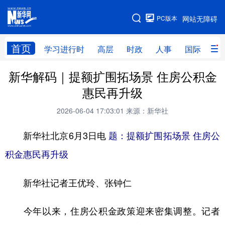
手机版
PC版本
网站无障碍
网站地图
首页
学习进行时
高层
时政
人事
国际
财
新华解码｜提额扩围拓场景 住房公积金
学习进行时
高层
时政
人事
惠民再升级
国际
财经
网评
港澳
2026-06-04 17:03:01
来源：新华社
台湾
思客智库
全球连线
教育
新华社北京6月3日电
题：提额扩围拓场景 住房公
科技
科创
量子
体育
积金惠民再升级
文化
书画
健康
军事
新华社记者王优玲、张钟仁
访谈
视频
图片
政务
法律
中央文件
金融
汽车
今年以来，住房公积金政策迎来密集调整。记者
食品
人居
信息化
数字经济