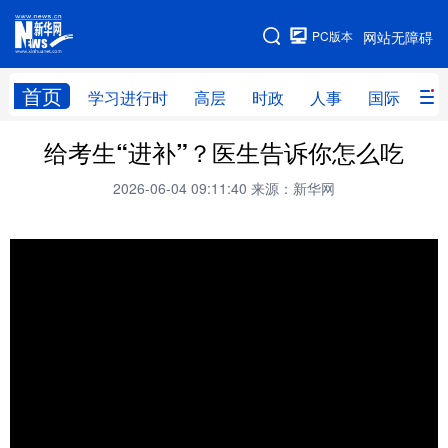
手机版
PC版本
网站无障碍
网站地图
首页
学习进行时
高层
时政
人事
国际
财
给考生“进补”？医生告诉你怎么吃
学习进行时
高层
时政
人事
2026-06-04 09:11:40
来源：新华网
国际
财经
网评
港澳
台湾
思客智库
全球连线
教育
科技
科创
量子
体育
文化
书画
健康
军事
访谈
视频
图片
政务
法律
中央文件
金融
汽车
食品
人居
信息化
数字经济