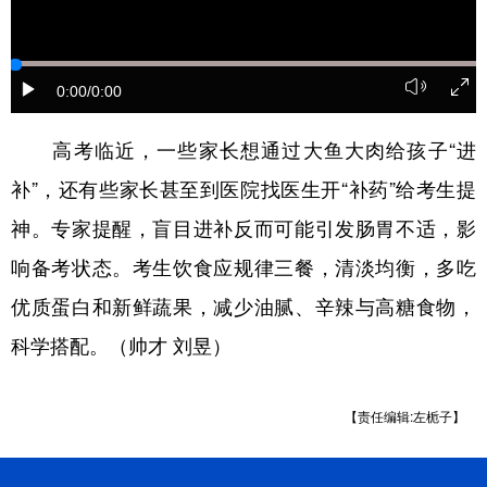
山东
河南
湖北
湖南
广东
广西
海南
重庆
0:00
/0:00
四川
贵州
云南
西藏
陕西
甘肃
青海
宁夏
高考临近，一些家长想通过大鱼大肉给孩子“进
补”，还有些家长甚至到医院找医生开“补药”给考生提
新疆
内蒙古
黑龙江
神。专家提醒，盲目进补反而可能引发肠胃不适，影
响备考状态。考生饮食应规律三餐，清淡均衡，多吃
多语种频道
优质蛋白和新鲜蔬果，减少油腻、辛辣与高糖食物，
English
Español
Français
عربى
科学搭配。（帅才 刘昱）
Русский язык
日本語
한국어
Deutsch
Português
【责任编辑:左栀子】