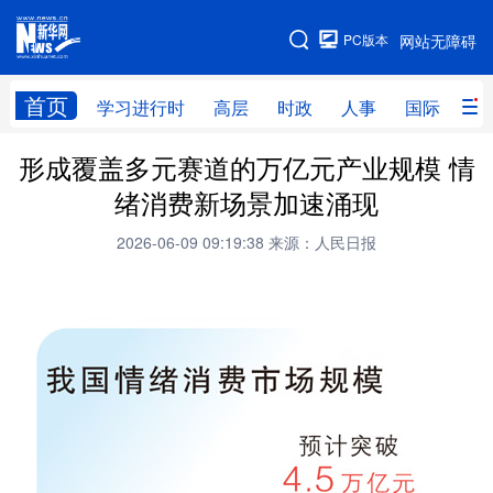
手机版
PC版本
网站无障碍
网站地图
首页
学习进行时
高层
时政
人事
国际
财
形成覆盖多元赛道的万亿元产业规模 情
学习进行时
高层
时政
人事
绪消费新场景加速涌现
国际
财经
网评
港澳
2026-06-09 09:19:38
来源：人民日报
台湾
思客智库
全球连线
教育
科技
科创
量子
体育
文化
书画
健康
军事
访谈
视频
图片
政务
法律
中央文件
金融
汽车
食品
人居
信息化
数字经济