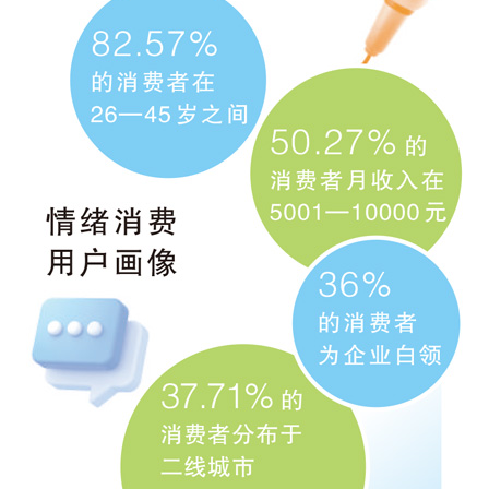
山东
河南
湖北
湖南
广东
广西
海南
重庆
四川
贵州
云南
西藏
陕西
甘肃
青海
宁夏
新疆
内蒙古
黑龙江
多语种频道
English
Español
Français
عربى
Русский язык
日本語
한국어
Deutsch
Português