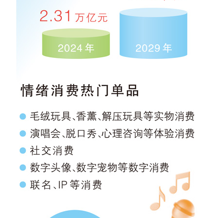
学术中国
乡村振兴
银龄
溯源中国
城市
旅游
能源
会展
彩票
娱乐
时尚
悦读
公益
一带一路
亚太网
上市公司
文化产业
地方频道
北京
天津
河北
山西
辽宁
吉林
上海
江苏
浙江
安徽
福建
江西