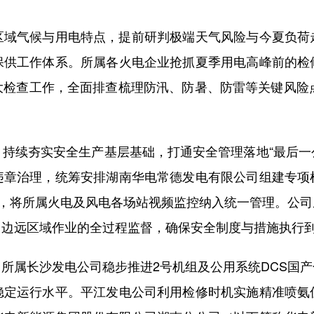
气候与用电特点，提前研判极端天气风险与今夏负荷
保供工作体系。所属各火电企业抢抓夏季用电高峰前的检
大检查工作，全面排查梳理防汛、防暑、防雷等关键风险点
续夯实安全生产基层基础，打通安全管理落地“最后一公里
违章治理，统筹安排湖南华电常德发电有限公司组建专项
控，将所属火电及风电各场站视频监控纳入统一管理。公
、边远区域作业的全过程监督，确保安全制度与措施执行
属长沙发电公司稳步推进2号机组及公用系统DCS国产
稳定运行水平。平江发电公司利用检修时机实施精准喷氨