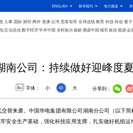
ENGLISH
新华报刊
地方频道
承
政
人事
国际
财经
网评
港澳
台湾
思客智库
全球连线
教育
科技
科创
量子
生活
信息化
数字经济
学术中国
乡村振兴
银龄
溯源中国
城市
旅游
能源
会
湖南公司：持续做好迎峰度
字体：
小
中
大
分享到：
替来袭。中国华电集团有限公司湖南分公司（以下简
手筑牢安全生产基础，强化科技应用支撑，扎实做好机组运