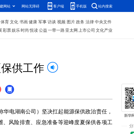
建网站
网站无障碍
客户端
手机版
站内搜索
体育
文化
书画
健康
军事
访谈
视频
图片
政务
法律
中央文件
展
彩票
娱乐
时尚
悦读
公益
一带一路
亚太网
上市公司
文化产业
夏保供工作
称华电湖南公司）坚决扛起能源保供政治责任，
维、风险排查、应急准备等迎峰度夏保供各项工