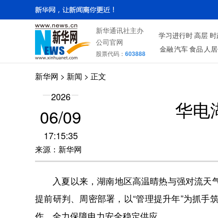
新华通讯社主办
学习进行时
高层
时
公司官网
金融
汽车
食品
人居
股票代码：
603888
新华网
> 新闻 > 正文
2026
华电
06/09
17:15:35
来源：新华网
入夏以来，湖南地区高温晴热与强对流天气交
提前研判、周密部署，以“管理提升年”为抓
作，全力保障电力安全稳定供应。