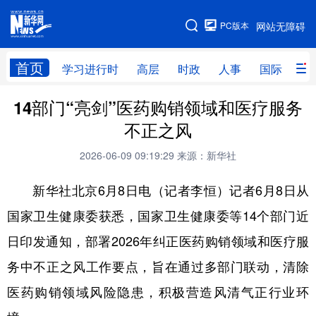
手机版
PC版本
网站无障碍
网站地图
首页
学习进行时
高层
时政
人事
国际
财
14部门“亮剑”医药购销领域和医疗服务
学习进行时
高层
时政
人事
不正之风
国际
财经
网评
港澳
2026-06-09 09:19:29
来源：新华社
台湾
思客智库
全球连线
教育
新华社北京6月8日电（记者李恒）记者6月8日从
科技
科创
量子
体育
国家卫生健康委获悉，国家卫生健康委等14个部门近
文化
书画
健康
军事
日印发通知，部署2026年纠正医药购销领域和医疗服
访谈
视频
图片
政务
务中不正之风工作要点，旨在通过多部门联动，清除
法律
中央文件
金融
汽车
医药购销领域风险隐患，积极营造风清气正行业环
食品
人居
信息化
数字经济