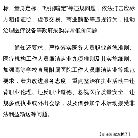
山东
河南
湖北
湖南
标、量身定标、“明招暗定”等违规问题，依法打击应标
广东
广西
海南
重庆
方租借证照、虚假交易、商业贿赂等违规行为，推动
四川
贵州
云南
西藏
治理医疗设备等政府采购异常低价问题。
陕西
甘肃
青海
宁夏
通知还要求，严格落实医务人员职业道德准则、
新疆
内蒙古
黑龙江
医疗机构工作人员廉洁从业九项准则及其实施细则、
加强高等学校直属附属医院工作人员廉洁从业等规范
多语种频道
要求，着力改进服务态度，重点整治在执业活动中违
背职业伦理、违反职业道德、忽视医疗质量安全、违
English
Español
Français
عربى
规多点执业或外出会诊，以及借参加学术活动接受非
Русский язык
日本語
한국어
法利益输送等问题。
Deutsch
Português
【责任编辑:左栀子】