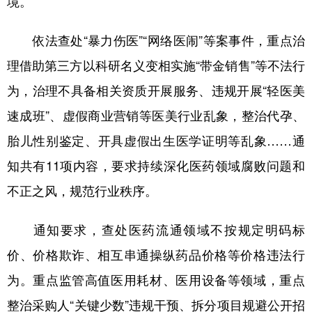
境。
学术中国
乡村振兴
银龄
溯源中国
依法查处“暴力伤医”“网络医闹”等案事件，重点治
城市
旅游
能源
会展
理借助第三方以科研名义变相实施“带金销售”等不法行
彩票
娱乐
时尚
悦读
为，治理不具备相关资质开展服务、违规开展“轻医美
速成班”、虚假商业营销等医美行业乱象，整治代孕、
公益
一带一路
亚太网
上市公司
胎儿性别鉴定、开具虚假出生医学证明等乱象……通
文化产业
知共有11项内容，要求持续深化医药领域腐败问题和
不正之风，规范行业秩序。
地方频道
通知要求，查处医药流通领域不按规定明码标
北京
天津
河北
山西
价、价格欺诈、相互串通操纵药品价格等价格违法行
辽宁
吉林
上海
江苏
为。重点监管高值医用耗材、医用设备等领域，重点
浙江
安徽
福建
江西
整治采购人“关键少数”违规干预、拆分项目规避公开招