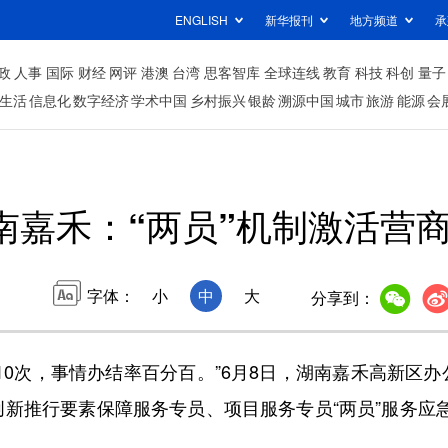
ENGLISH
新华报刊
地方频道
承
政
人事
国际
财经
网评
港澳
台湾
思客智库
全球连线
教育
科技
科创
量子
生活
信息化
数字经济
学术中国
乡村振兴
银龄
溯源中国
城市
旅游
能源
会
南嘉禾：“两员”机制激活营
字体：
小
中
大
分享到：
0次，事情办结率百分百。”6月8日，湖南嘉禾高新区办
新推行要素保障服务专员、项目服务专员“两员”服务应急响