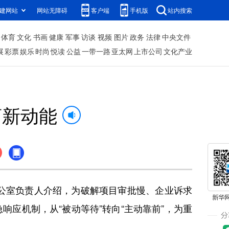
建网站
网站无障碍
客户端
手机版
站内搜索
体育
文化
书画
健康
军事
访谈
视频
图片
政务
法律
中央文件
展
彩票
娱乐
时尚
悦读
公益
一带一路
亚太网
上市公司
文化产业
商新动能
公室负责人介绍，为破解项目审批慢、企业诉求
应机制，从“被动等待”转向“主动靠前”，为重