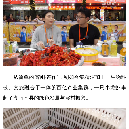
山东
河南
湖北
湖南
广东
广西
海南
重庆
四川
贵州
云南
西藏
陕西
甘肃
青海
宁夏
新疆
内蒙古
黑龙江
多语种频道
从简单的“稻虾连作”，到如今集精深加工、生物科
English
Español
Français
عربى
技、文旅融合于一体的百亿产业集群，一只小龙虾串
起了湖南南县的绿色发展与乡村振兴。
Русский язык
日本語
한국어
Deutsch
Português