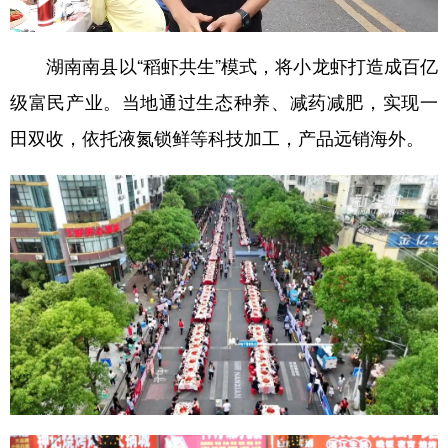
学术中国
乡村振兴
银龄
溯源中国
湖南南县以“稻虾共生”模式，将小龙虾打造成百亿
城市
旅游
能源
会展
级富民产业。当地通过生态种养、减药减肥，实现一
彩票
娱乐
时尚
悦读
田双收，依托液氮锁鲜等科技加工，产品远销海外。
公益
一带一路
亚太网
上市公司
文化产业
地方频道
北京
天津
河北
山西
辽宁
吉林
上海
江苏
浙江
安徽
福建
江西