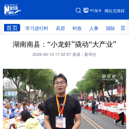
手机版
PC版本
网站无障碍
网站地图
首页
学习进行时
高层
时政
人事
国际
财
湖南南县：“小龙虾”撬动“大产业”
学习进行时
高层
时政
人事
2026-06-10 17:32:57
来源：新华社
国际
财经
网评
港澳
台湾
思客智库
全球连线
教育
科技
科创
量子
体育
文化
书画
健康
军事
访谈
视频
图片
政务
法律
中央文件
金融
汽车
食品
人居
信息化
数字经济