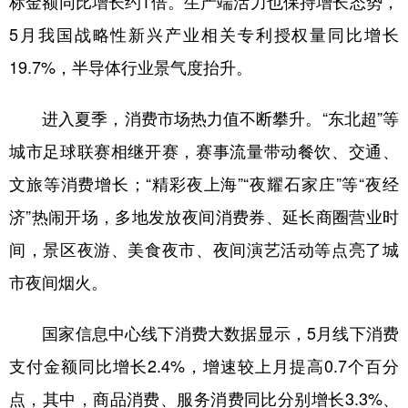
标金额同比增长约1倍。生产端活力也保持增长态势，
5月我国战略性新兴产业相关专利授权量同比增长
学术中国
乡村振兴
银龄
溯源中国
19.7%，半导体行业景气度抬升。
城市
旅游
能源
会展
彩票
娱乐
时尚
悦读
进入夏季，消费市场热力值不断攀升。“东北超”等
城市足球联赛相继开赛，赛事流量带动餐饮、交通、
公益
一带一路
亚太网
上市公司
文旅等消费增长；“精彩夜上海”“夜耀石家庄”等“夜经
文化产业
济”热闹开场，多地发放夜间消费券、延长商圈营业时
间，景区夜游、美食夜市、夜间演艺活动等点亮了城
地方频道
市夜间烟火。
北京
天津
河北
山西
国家信息中心线下消费大数据显示，5月线下消费
辽宁
吉林
上海
江苏
支付金额同比增长2.4%，增速较上月提高0.7个百分
浙江
安徽
福建
江西
点，其中，商品消费、服务消费同比分别增长3.3%、