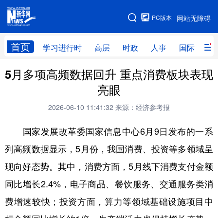
手机版
PC版本
网站无障碍
网站地图
首页
学习进行时
高层
时政
人事
国际
财
5月多项高频数据回升 重点消费板块表现
学习进行时
高层
时政
人事
亮眼
国际
财经
网评
港澳
2026-06-10 11:41:32
来源：经济参考报
台湾
思客智库
全球连线
教育
国家发展改革委国家信息中心6月9日发布的一系
科技
科创
量子
体育
列高频数据显示，5月份，我国消费、投资等多领域呈
文化
书画
健康
军事
现向好态势。其中，消费方面，5月线下消费支付金额
访谈
视频
图片
政务
同比增长2.4%，电子商品、餐饮服务、交通服务类消
法律
中央文件
金融
汽车
费增速较快；投资方面，算力等领域基础设施项目中
食品
人居
信息化
数字经济