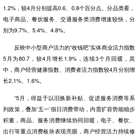
山东
河南
湖北
湖南
1.2%，较4月分别提高0.6、0.8个百分点。分品类看，
广东
广西
海南
重庆
电子商品、餐饮服务、交通服务类消费增速较快，分
四川
贵州
云南
西藏
别为9.7%、5.4%、4.8%。
陕西
甘肃
青海
宁夏
反映中小型商户活力的“收钱吧”实体商业活力指数
新疆
内蒙古
黑龙江
5月为80.7，较4月增长1.9%，连续3个月回暖，其
中，商户经营健康指数、消费者活力指数较4月分别增
多语种频道
长2.1%、1.6%。
English
Español
Français
عربى
“5月，得益于以旧换新补贴、促进服务消费等系
Русский язык
日本語
한국어
列政策，叠加‘五一’假日消费带动，内需扩容势能稳步
Deutsch
Português
积蓄，商品、服务消费继续协同回暖，电子、餐饮、
出行等重点消费板块表现亮眼，商户经营活力持续修