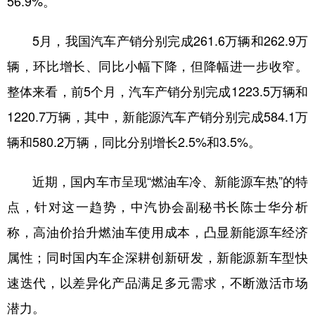
56.9%。
学术中国
乡村振兴
银龄
溯源中国
5月，我国汽车产销分别完成261.6万辆和262.9万
城市
旅游
能源
会展
辆，环比增长、同比小幅下降，但降幅进一步收窄。
彩票
娱乐
时尚
悦读
整体来看，前5个月，汽车产销分别完成1223.5万辆和
1220.7万辆，其中，新能源汽车产销分别完成584.1万
公益
一带一路
亚太网
上市公司
辆和580.2万辆，同比分别增长2.5%和3.5%。
文化产业
近期，国内车市呈现“燃油车冷、新能源车热”的特
地方频道
点，针对这一趋势，中汽协会副秘书长陈士华分析
称，高油价抬升燃油车使用成本，凸显新能源车经济
北京
天津
河北
山西
属性；同时国内车企深耕创新研发，新能源新车型快
辽宁
吉林
上海
江苏
速迭代，以差异化产品满足多元需求，不断激活市场
浙江
安徽
福建
江西
潜力。