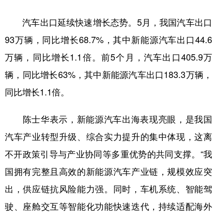
山东
河南
湖北
湖南
汽车出口延续快速增长态势。5月，我国汽车出口
广东
广西
海南
重庆
93万辆，同比增长68.7%，其中新能源汽车出口44.6
四川
贵州
云南
西藏
万辆，同比增长1.1倍。前5个月，汽车出口405.9万
陕西
甘肃
青海
宁夏
辆，同比增长63%，其中新能源汽车出口183.3万辆，
新疆
内蒙古
黑龙江
同比增长1.1倍。
陈士华表示，新能源汽车出海表现亮眼，是我国
多语种频道
汽车产业转型升级、综合实力提升的集中体现，这离
English
Español
Français
عربى
不开政策引导与产业协同等多重优势的共同支撑。“我
Русский язык
日本語
한국어
国拥有完整且高效的新能源汽车产业链，规模效应突
Deutsch
Português
出，供应链抗风险能力强。同时，车机系统、智能驾
驶、座舱交互等智能化功能快速迭代，持续适配海外