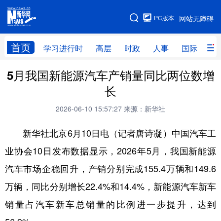
手机版
PC版本
网站无障碍
网站地图
首页
学习进行时
高层
时政
人事
国际
财
5月我国新能源汽车产销量同比两位数增
学习进行时
高层
时政
人事
长
国际
财经
网评
港澳
2026-06-10 15:57:27
来源：新华社
台湾
思客智库
全球连线
教育
新华社北京6月10日电（记者唐诗凝）中国汽车工
科技
科创
量子
体育
业协会10日发布数据显示，2026年5月，我国新能源
文化
书画
健康
军事
汽车市场企稳回升，产销分别完成155.4万辆和149.6
访谈
视频
图片
政务
万辆，同比分别增长22.4%和14.4%，新能源汽车新车
法律
中央文件
金融
汽车
销量占汽车新车总销量的比例进一步提升，达到
食品
人居
信息化
数字经济