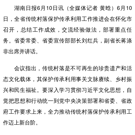
湖南日报6月10日讯（全媒体记者 黄晗）6月10
学术中国
乡村振兴
银龄
溯源中国
日，全省传统村落保护传承利用工作推进会在怀化市
城市
旅游
能源
会展
召开，总结工作成效，交流经验做法，部署重点任
彩票
娱乐
时尚
悦读
务。省委常委、省委宣传部部长刘红兵，副省长蒋涤
公益
一带一路
亚太网
上市公司
非出席并讲话。
文化产业
会议指出，传统村落是不可再生的珍贵遗产和活
态文化载体，其保护传承利用事关文脉赓续、乡村振
地方频道
兴和民生福祉。要深入学习贯彻习近平文化思想，自
北京
天津
河北
山西
觉把思想和行动统一到党中央决策部署和省委、省政
府工作要求上来，全力推动传统村落保护传承利用工
辽宁
吉林
上海
江苏
作迈上新台阶。
浙江
安徽
福建
江西