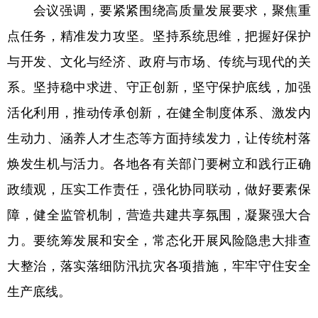
山东
河南
湖北
湖南
会议强调，要紧紧围绕高质量发展要求，聚焦重
点任务，精准发力攻坚。坚持系统思维，把握好保护
广东
广西
海南
重庆
与开发、文化与经济、政府与市场、传统与现代的关
四川
贵州
云南
西藏
系。坚持稳中求进、守正创新，坚守保护底线，加强
陕西
甘肃
青海
宁夏
活化利用，推动传承创新，在健全制度体系、激发内
新疆
内蒙古
黑龙江
生动力、涵养人才生态等方面持续发力，让传统村落
焕发生机与活力。各地各有关部门要树立和践行正确
多语种频道
政绩观，压实工作责任，强化协同联动，做好要素保
English
Español
Français
عربى
障，健全监管机制，营造共建共享氛围，凝聚强大合
力。要统筹发展和安全，常态化开展风险隐患大排查
Русский язык
日本語
한국어
大整治，落实落细防汛抗灾各项措施，牢牢守住安全
Deutsch
Português
生产底线。