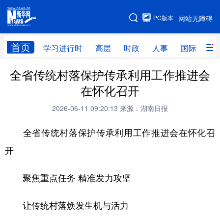
手机版
PC版本
网站无障碍
网站地图
首页
学习进行时
高层
时政
人事
国际
财
全省传统村落保护传承利用工作推进会
学习进行时
高层
时政
人事
在怀化召开
国际
财经
网评
港澳
2026-06-11 09:20:13
来源：湖南日报
台湾
思客智库
全球连线
教育
全省传统村落保护传承利用工作推进会在怀化召
科技
科创
量子
体育
开
文化
书画
健康
军事
聚焦重点任务 精准发力攻坚
访谈
视频
图片
政务
法律
中央文件
金融
汽车
让传统村落焕发生机与活力
食品
人居
信息化
数字经济