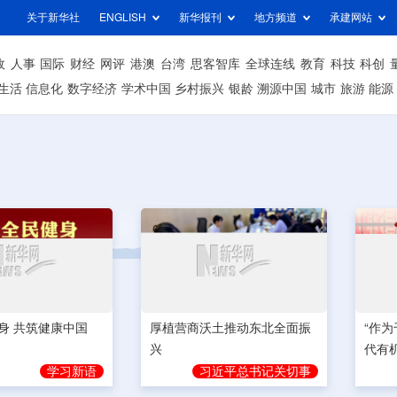
关于新华社
ENGLISH
新华报刊
地方频道
承建网站
政
人事
国际
财经
网评
港澳
台湾
思客智库
全球连线
教育
科技
科创
生活
信息化
数字经济
学术中国
乡村振兴
银龄
溯源中国
城市
旅游
能源
身 共筑健康中国
厚植营商沃土推动东北全面振
“作
兴
代有
学习新语
习近平总书记关切事