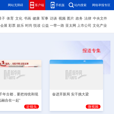
网站无障碍
客户端
手机版
站内搜索
网络举报专区
量子
体育
文化
书画
健康
军事
访谈
视频
图片
政务
法律
中央文件
会展
彩票
娱乐
时尚
悦读
公益
一带一路
亚太网
上市公司
文化产业
报道专集
奋进开新局 实干挑大梁
为千年古都，要把传统和现
机融合在一起”
微视频
近镜头