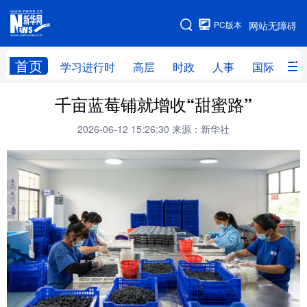
手机版
PC版本
网站无障碍
网站地图
首页
学习进行时
高层
时政
人事
国际
财
千亩蓝莓铺就增收“甜蜜路”
学习进行时
高层
时政
人事
2026-06-12 15:26:30
来源：新华社
国际
财经
网评
港澳
台湾
思客智库
全球连线
教育
科技
科创
量子
体育
文化
书画
健康
军事
访谈
视频
图片
政务
法律
中央文件
金融
汽车
食品
人居
信息化
数字经济