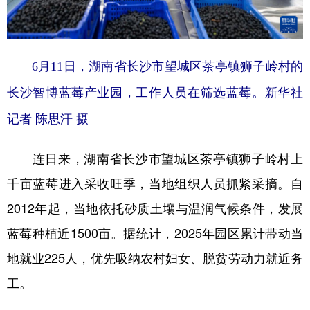
学术中国
乡村振兴
银龄
溯源中国
城市
旅游
能源
会展
6月11日，湖南省长沙市望城区茶亭镇狮子岭村的
彩票
娱乐
时尚
悦读
长沙智博蓝莓产业园，工作人员在筛选蓝莓。新华社
公益
一带一路
亚太网
上市公司
记者 陈思汗 摄
文化产业
连日来，湖南省长沙市望城区茶亭镇狮子岭村上
千亩蓝莓进入采收旺季，当地组织人员抓紧采摘。自
地方频道
2012年起，当地依托砂质土壤与温润气候条件，发展
北京
天津
河北
山西
蓝莓种植近1500亩。据统计，2025年园区累计带动当
地就业225人，优先吸纳农村妇女、脱贫劳动力就近务
辽宁
吉林
上海
江苏
工。
浙江
安徽
福建
江西