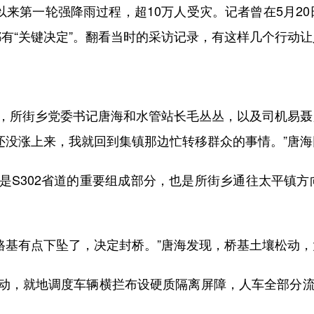
来第一轮强降雨过程，超10万人受灾。记者曾在5月2
有“关键决定”。翻看当时的采访记录，有这样几个行动
，所街乡党委书记唐海和水管站长毛丛丛，以及司机易聂
还没涨上来，我就回到集镇那边忙转移群众的事情。”唐海
S302省道的重要组成部分，也是所街乡通往太平镇方
基有点下坠了，决定封桥。”唐海发现，桥基土壤松动，
，就地调度车辆横拦布设硬质隔离屏障，人车全部分流劝