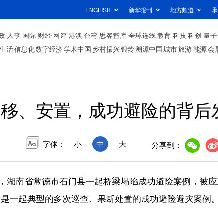
ENGLISH
新华报刊
地方频道
承
政
人事
国际
财经
网评
港澳
台湾
思客智库
全球连线
教育
科技
科创
量子
生活
信息化
数字经济
学术中国
乡村振兴
银龄
溯源中国
城市
旅游
能源
会
转移、安置，成功避险的背后
字体：
小
中
大
分享到：
，湖南省常德市石门县一起桥梁塌陷成功避险案例，被应
这是一起典型的多次巡查、果断处置的成功避险避灾案例