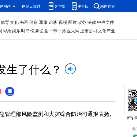
建网站
网站无障碍
客户端
手机版
站内搜索
体育
文化
书画
健康
军事
访谈
视频
图片
政务
法律
中央文件
展
彩票
娱乐
时尚
悦读
公益
一带一路
亚太网
上市公司
文化产业
发生了什么？
急管理部风险监测和火灾综合防治司通报表扬。
。