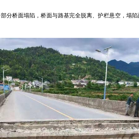
分桥面塌陷，桥面与路基完全脱离、护栏悬空，塌陷面