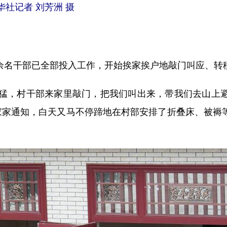
华社记者 刘芳洲 摄
余名干部已全部投入工作，开始挨家挨户地敲门叫应、转
猛，村干部来家里敲门，把我们叫出来，带我们去山上避
家家通知，白天又马不停蹄地在村部安排了折叠床、被褥等