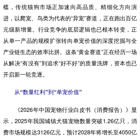
槛，传统猫狗市场正加速向高品质、精细化方向演
学术中国
乡村振兴
银龄
溯源中国
进，以爬宠、鸟类为代表的“异宠”赛道，正在跑出百亿
城市
旅游
能源
会展
元级新增量。行业竞争的底层逻辑也已根本转变，正
彩票
娱乐
时尚
悦读
从单一产品的规模扩张转向单宠价值的深度挖掘与全
产业链生态的效率比拼。这条“黄金赛道”正在经历一场
公益
一带一路
亚太网
上市公司
从解决“有没有”到追求“好不好”的质量洗牌，资本也已
文化产业
开启新一轮竞逐。
地方频道
从“数量红利”到“单宠价值”
北京
天津
河北
山西
《2026年中国宠物行业白皮书（消费报告）》显
辽宁
吉林
上海
江苏
示，2025年我国城镇犬猫宠物数量突破1.26亿只，消
浙江
安徽
福建
江西
费市场规模达3126亿元，预计2028年将增长至4050亿