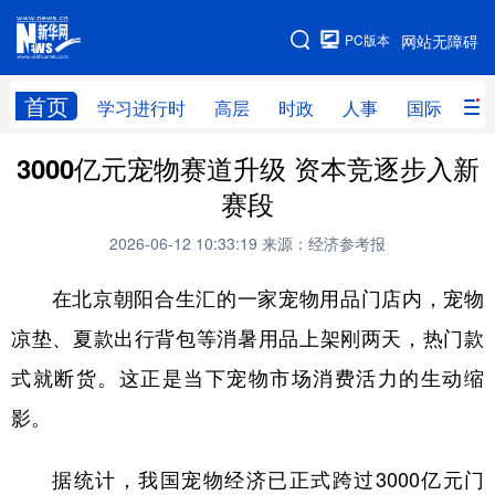
手机版
PC版本
网站无障碍
网站地图
首页
学习进行时
高层
时政
人事
国际
财
3000亿元宠物赛道升级 资本竞逐步入新
学习进行时
高层
时政
人事
赛段
国际
财经
网评
港澳
2026-06-12 10:33:19
来源：经济参考报
台湾
思客智库
全球连线
教育
在北京朝阳合生汇的一家宠物用品门店内，宠物
科技
科创
量子
体育
凉垫、夏款出行背包等消暑用品上架刚两天，热门款
文化
书画
健康
军事
式就断货。这正是当下宠物市场消费活力的生动缩
访谈
视频
图片
政务
影。
法律
中央文件
金融
汽车
据统计，我国宠物经济已正式跨过3000亿元门
食品
人居
信息化
数字经济