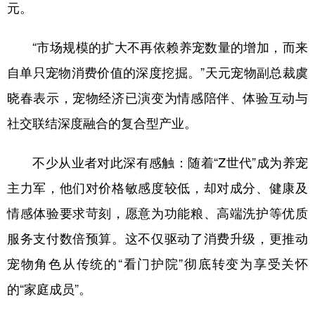
山东
河南
湖北
湖南
元。
广东
广西
海南
重庆
“市场规模的扩大不再依赖养宠数量的增加，而来
四川
贵州
云南
西藏
自单只宠物消费价值的深度挖掘。”天元宠物副总裁虞
陕西
甘肃
青海
宁夏
晓春表示，宠物经济已演变为情感陪伴、体验互动与
社交联结深度融合的复合型产业。
新疆
内蒙古
黑龙江
不少从业者对此深有感触：随着“Z世代”成为养宠
多语种频道
主力军，他们对价格敏感度较低，却对成分、健康及
English
Español
Français
عربى
情感体验要求苛刻，愿意为功能粮、高端洗护等优质
服务支付数倍预算。这不仅驱动了消费升级，更推动
Русский язык
日本語
한국어
宠物角色从传统的“看门护院”彻底转变为享受关怀
Deutsch
Português
的“家庭成员”。