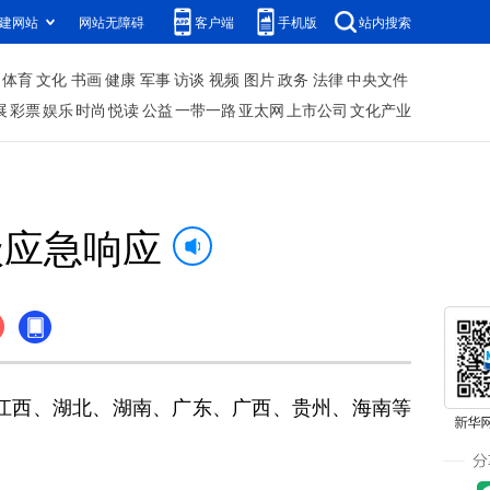
建网站
网站无障碍
客户端
手机版
站内搜索
体育
文化
书画
健康
军事
访谈
视频
图片
政务
法律
中央文件
展
彩票
娱乐
时尚
悦读
公益
一带一路
亚太网
上市公司
文化产业
级应急响应
江西、湖北、湖南、广东、广西、贵州、海南等