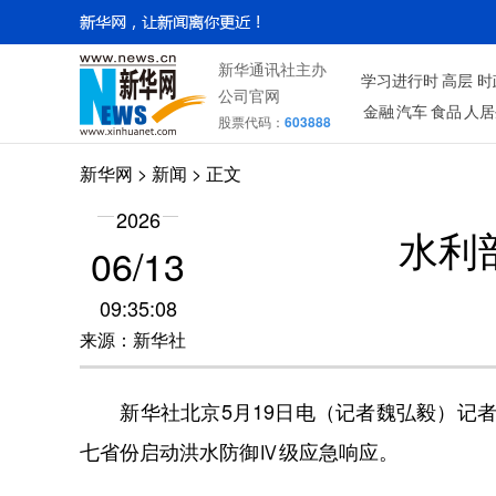
新华通讯社主办
学习进行时
高层
时
公司官网
金融
汽车
食品
人居
股票代码：
603888
新华网
> 新闻 > 正文
2026
水利
06/13
09:35:08
来源：新华社
新华社北京5月19日电（记者魏弘毅）记者
七省份启动洪水防御Ⅳ级应急响应。