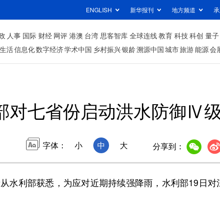
ENGLISH
新华报刊
地方频道
承
政
人事
国际
财经
网评
港澳
台湾
思客智库
全球连线
教育
科技
科创
量子
生活
信息化
数字经济
学术中国
乡村振兴
银龄
溯源中国
城市
旅游
能源
会
部对七省份启动洪水防御Ⅳ
字体：
小
中
大
分享到：
从水利部获悉，为应对近期持续强降雨，水利部19日对