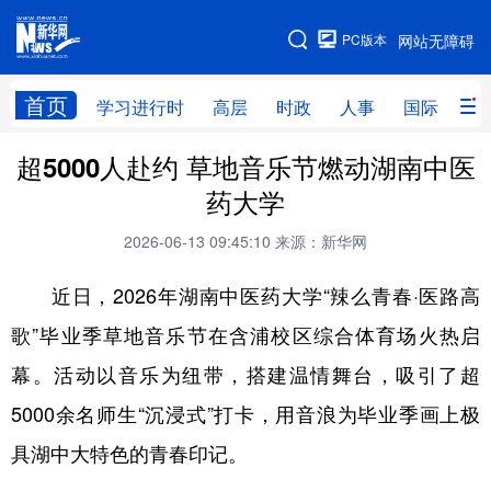
手机版
PC版本
网站无障碍
网站地图
首页
学习进行时
高层
时政
人事
国际
财
超5000人赴约 草地音乐节燃动湖南中医
学习进行时
高层
时政
人事
药大学
国际
财经
网评
港澳
2026-06-13 09:45:10
来源：新华网
台湾
思客智库
全球连线
教育
近日，2026年湖南中医药大学“辣么青春·医路高
科技
科创
量子
体育
歌”毕业季草地音乐节在含浦校区综合体育场火热启
文化
书画
健康
军事
幕。活动以音乐为纽带，搭建温情舞台，吸引了超
访谈
视频
图片
政务
5000余名师生“沉浸式”打卡，用音浪为毕业季画上极
法律
中央文件
金融
汽车
具湖中大特色的青春印记。
食品
人居
信息化
数字经济