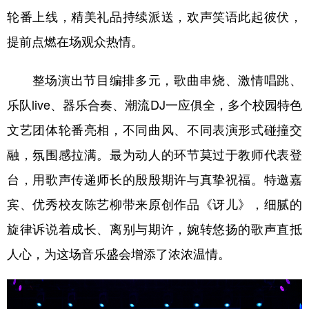
山东
河南
湖北
湖南
轮番上线，精美礼品持续派送，欢声笑语此起彼伏，
广东
广西
海南
重庆
提前点燃在场观众热情。
四川
贵州
云南
西藏
整场演出节目编排多元，歌曲串烧、激情唱跳、
陕西
甘肃
青海
宁夏
乐队live、器乐合奏、潮流DJ一应俱全，多个校园特色
新疆
内蒙古
黑龙江
文艺团体轮番亮相，不同曲风、不同表演形式碰撞交
融，氛围感拉满。最为动人的环节莫过于教师代表登
多语种频道
台，用歌声传递师长的殷殷期许与真挚祝福。特邀嘉
宾、优秀校友陈艺柳带来原创作品《讶儿》，细腻的
English
Español
Français
عربى
旋律诉说着成长、离别与期许，婉转悠扬的歌声直抵
Русский язык
日本語
한국어
人心，为这场音乐盛会增添了浓浓温情。
Deutsch
Português