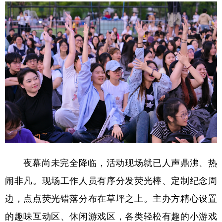
学术中国
乡村振兴
银龄
溯源中国
城市
旅游
能源
会展
彩票
娱乐
时尚
悦读
公益
一带一路
亚太网
上市公司
文化产业
地方频道
夜幕尚未完全降临，活动现场就已人声鼎沸、热
北京
天津
河北
山西
闹非凡。现场工作人员有序分发荧光棒、定制纪念周
辽宁
吉林
上海
江苏
边，点点荧光错落分布在草坪之上。主办方精心设置
浙江
安徽
福建
江西
的趣味互动区、休闲游戏区，各类轻松有趣的小游戏