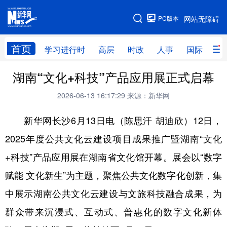
手机版
PC版本
网站无障碍
网站地图
首页
学习进行时
高层
时政
人事
国际
财
湖南“文化+科技”产品应用展正式启幕
学习进行时
高层
时政
人事
2026-06-13 16:17:29
来源：新华网
国际
财经
网评
港澳
新华网长沙6月13日电（陈思汗 胡迪欣）12日，
台湾
思客智库
全球连线
教育
2025年度公共文化云建设项目成果推广暨湖南“文化
科技
科创
量子
体育
+科技”产品应用展在湖南省文化馆开幕。展会以“数字
文化
书画
健康
军事
赋能 文化新生”为主题，聚焦公共文化数字化创新，集
访谈
视频
图片
政务
中展示湖南公共文化云建设与文旅科技融合成果，为
法律
中央文件
金融
汽车
群众带来沉浸式、互动式、普惠化的数字文化新体
食品
人居
信息化
数字经济