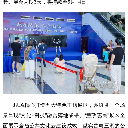
验。展会为期3天，将持续至6月14日。
学术中国
乡村振兴
银龄
溯源中国
城市
旅游
能源
会展
彩票
娱乐
时尚
悦读
公益
一带一路
亚太网
上市公司
文化产业
地方频道
北京
天津
河北
山西
现场精心打造五大特色主题展区，多维度、全场
辽宁
吉林
上海
江苏
景呈现“文化+科技”融合落地成果。“慧政惠民”展区全
浙江
安徽
福建
江西
面展示全省公共文化云建设成效，做实普惠三湘的公