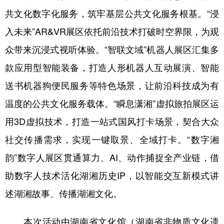
山东
河南
湖北
湖南
共文化数字化服务，筑牢基层公共文化服务根基。“浸
广东
广西
海南
重庆
入未来”AR&VR展区依托前沿技术打破时空界限，为观
四川
贵州
云南
西藏
众带来沉浸式视听体验。“智联文域”机器人展区汇集多
款应用型智能装备，打造人形机器人互动展演、智能
陕西
甘肃
青海
宁夏
送书机器狗便民服务等特色场景，让前沿科技成为有
新疆
内蒙古
黑龙江
温度的公共文化服务载体。“瞬息潇湘”虚拟旅拍展区运
用3D虚拟技术，打造一站式国风打卡场景，契合大众
多语种频道
社交传播需求，实现一键取景、全域打卡。“数字湘
English
Español
Français
عربى
韵”数字人展区贯通算力、AI、动作捕捉全产业链，借
Русский язык
日本語
한국어
助数字人技术活化湖湘历史IP，以智能交互新模式讲
Deutsch
Português
述湖湘故事、传播湖湘文化。
本次活动由湖南省文化馆（湖南省非物质文化遗