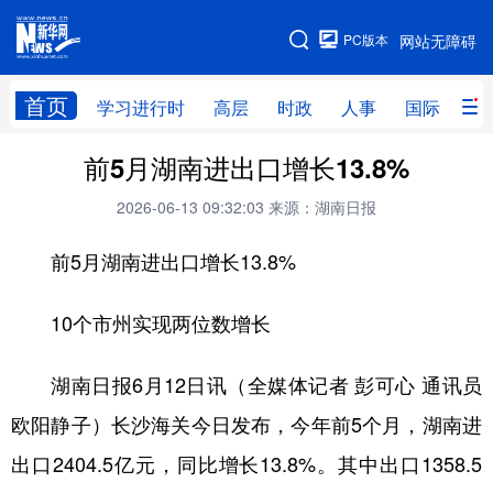
手机版
PC版本
网站无障碍
网站地图
首页
学习进行时
高层
时政
人事
国际
财
前5月湖南进出口增长13.8%
学习进行时
高层
时政
人事
2026-06-13 09:32:03
来源：湖南日报
国际
财经
网评
港澳
前5月湖南进出口增长13.8%
台湾
思客智库
全球连线
教育
科技
科创
量子
体育
10个市州实现两位数增长
文化
书画
健康
军事
湖南日报6月12日讯（全媒体记者 彭可心 通讯员
访谈
视频
图片
政务
欧阳静子）长沙海关今日发布，今年前5个月，湖南进
法律
中央文件
金融
汽车
出口2404.5亿元，同比增长13.8%。其中出口1358.5
食品
人居
信息化
数字经济