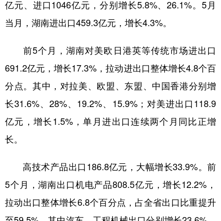
亿元、进口1046亿元，分别增长5.8%、26.1%。5月
学术中国
乡村振兴
银龄
溯源中国
当月，湖南进出口459.3亿元，增长4.3%。
城市
旅游
能源
会展
前5个月，湖南对美欧日港英等传统市场进出口
彩票
娱乐
时尚
悦读
691.2亿元，增长17.3%，拉动进出口整体增长4.8个百
公益
一带一路
亚太网
上市公司
分点。其中，对拉美、欧盟、东盟、中国香港分别增
长31.6%、28%、19.2%、15.9%；对美进出口118.9
文化产业
亿元，增长1.5%，单月进出口连续两个月同比正增
长。
地方频道
北京
天津
河北
山西
高技术产品出口186.8亿元，大幅增长33.9%。前
5个月，湖南出口机电产品808.5亿元，增长12.2%，
辽宁
吉林
上海
江苏
拉动出口整体增长6.8个百分点，占全省出口比重提升
浙江
安徽
福建
江西
至59.5%，其中汽车、工程机械出口分别增长23.6%、