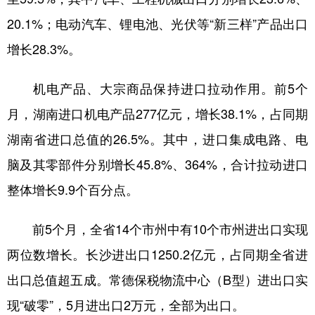
山东
河南
湖北
湖南
20.1%；电动汽车、锂电池、光伏等“新三样”产品出口
广东
广西
海南
重庆
增长28.3%。
四川
贵州
云南
西藏
机电产品、大宗商品保持进口拉动作用。前5个
陕西
甘肃
青海
宁夏
月，湖南进口机电产品277亿元，增长38.1%，占同期
新疆
内蒙古
黑龙江
湖南省进口总值的26.5%。其中，进口集成电路、电
脑及其零部件分别增长45.8%、364%，合计拉动进口
多语种频道
整体增长9.9个百分点。
English
Español
Français
عربى
前5个月，全省14个市州中有10个市州进出口实现
Русский язык
日本語
한국어
两位数增长。长沙进出口1250.2亿元，占同期全省进
Deutsch
Português
出口总值超五成。常德保税物流中心（B型）进出口实
现“破零”，5月进出口2万元，全部为出口。